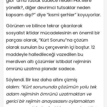
gibi “ama taslak sadece neden PKK’lilere
yönelik?, diğer devrimci tutsaklar neden
kapsam dışı?” diye “kısmi şerhler” koyuyorlar.
Görünen ve bilince tekrar çıkarılarak
sosyalist iktidar mücadelesinin en önemli bir
parçası olarak, “Kürt Sorunu”na çözüm
olarak sunulan bu çerçevenin içi boştur. 12
maddeyle halledileceği vazedilen bu
merdiven altı çözümler istibdat rejiminin
ömrünü uzatma planıdır sadece.
Söylendi. Bir kez daha altını çizmiş
olalım:
“Kürt sorununda çözümün yolu tek
adam rejiminin ömrünü uzatmaktan ve
gerici bir rejimin anayasasını oylamaktan