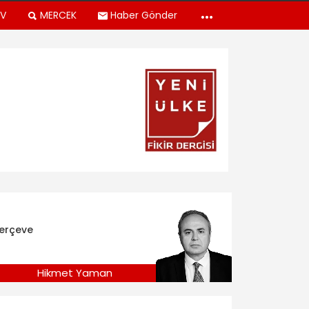
TV
MERCEK
Haber Gönder
erçeve
Hikmet Yaman