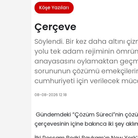
Köşe Yazıları
Çerçeve
Söylendi. Bir kez daha altını ç
yolu tek adam rejiminin ömrün
anayasasını oylamaktan geçmeye
sorununun çözümü emekçilerin s
cumhuriyeti için verilecek müc
08-08-2026 12:18
Gündemdeki “Çözüm Süreci”nin çözüm
çerçevesinin içine bakınca iki şey aklı
İlki Ressam Bedri Baykam’ın New York’t