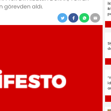
İ
n görevden aldı.
ik
p
S
d
“Y
İ
a