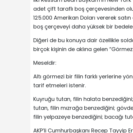
adet çift taraflı boş çerçevesinden olu
125.000 Amerikan Doları vererek satın
boş çerçeveyi daha yüksek bir bedele s
Diğeri de bu konuya dair özellikle so
birçok kişinin de aklına gelen “Görmezler
Meseldir:
Altı görmezi bir filin farklı yerlerine y
tarif etmeleri istenir.
Kuyruğu tutan, filin halata benzediğini;
tutan, filin mızrağa benzediğini; gövdey
filin yelpazeye benzediğini; bacağı tut
AKP’li Cumhurbaşkanı Recep Tayyip Er