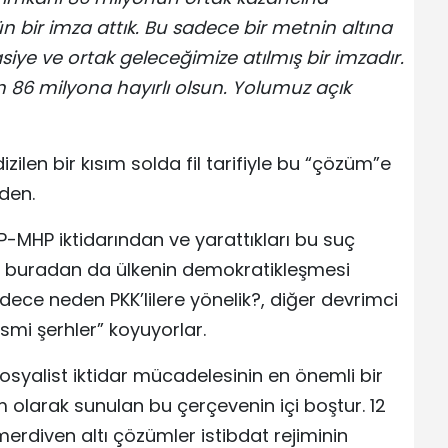
n bir imza attık. Bu sadece bir metnin altına
siye ve ortak geleceğimize atılmış bir imzadır.
n 86 milyona hayırlı olsun. Yolumuz açık
ilen bir kısım solda fil tarifiyle bu “çözüm”e
den.
AKP-MHP iktidarından ve yarattıkları bu suç
 buradan da ülkenin demokratikleşmesi
ece neden PKK’lilere yönelik?, diğer devrimci
smi şerhler” koyuyorlar.
sosyalist iktidar mücadelesinin en önemli bir
 olarak sunulan bu çerçevenin içi boştur. 12
erdiven altı çözümler istibdat rejiminin