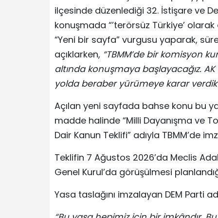
ilçesinde düzenlediği 32. İstişare ve 
konuşmada “’terörsüz Türkiye’ olarak 
“Yeni bir sayfa” vurgusu yaparak, süre
açıklarken,
“TBMM’de bir komisyon kurac
altında konuşmaya başlayacağız. AK P
yolda beraber yürümeye karar verdik
Açılan yeni sayfada bahse konu bu ya
madde halinde “Milli Dayanışma ve T
Dair Kanun Teklifi” adıyla TBMM’de imz
Teklifin 7 Ağustos 2026’da Meclis Ad
Genel Kurul’da görüşülmesi planlandığı
Yasa taslağını imzalayan DEM Parti a
“Bu yasa hepimiz için bir imkândır. 