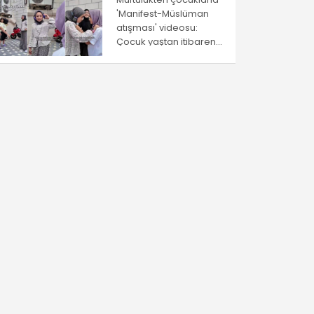
'Manifest-Müslüman
atışması' videosu:
Çocuk yaştan itibaren
ayrıştırma