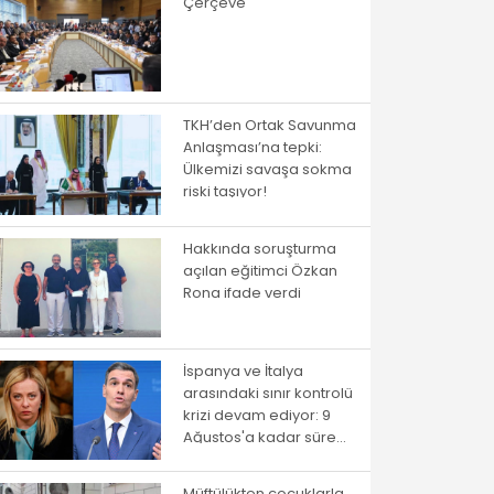
Çerçeve
TKH’den Ortak Savunma
Anlaşması’na tepki:
Ülkemizi savaşa sokma
riski taşıyor!
Hakkında soruşturma
açılan eğitimci Özkan
Rona ifade verdi
İspanya ve İtalya
arasındaki sınır kontrolü
krizi devam ediyor: 9
Ağustos'a kadar süre
verildi
Müftülükten çocuklarla