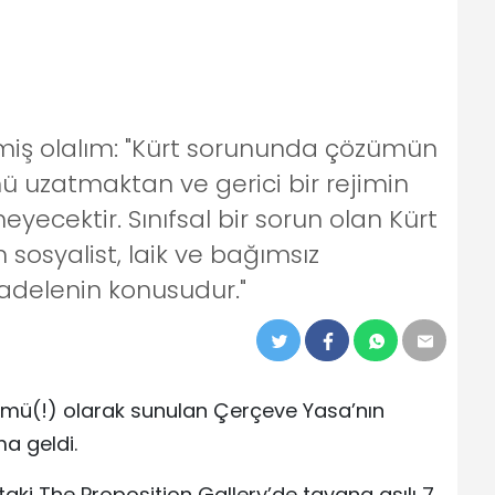
izmiş olalım: "Kürt sorununda çözümün
ü uzatmaktan ve gerici bir rejimin
cektir. Sınıfsal bir sorun olan Kürt
osyalist, laik ve bağımsız
adelenin konusudur."
ü(!) olarak sunulan Çerçeve Yasa’nın
ma geldi.
aki The Proposition Gallery’de tavana asılı 7