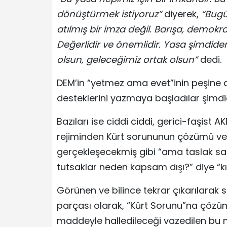
dönüştürmek istiyoruz”
diyerek,
“Bugü
atılmış bir imza değil. Barışa, demokra
Değerlidir ve önemlidir. Yasa şimdide
olsun, geleceğimiz ortak olsun”
dedi.
DEM’in “yetmez ama evet”inin peşine diz
desteklerini yazmaya başladılar şimdi
Bazıları ise ciddi ciddi, gerici-faşist 
rejiminden Kürt sorununun çözümü ve
gerçekleşecekmiş gibi “ama taslak sad
tutsaklar neden kapsam dışı?” diye “kı
Görünen ve bilince tekrar çıkarılarak 
parçası olarak, “Kürt Sorunu”na çözüm
maddeyle halledileceği vazedilen bu m