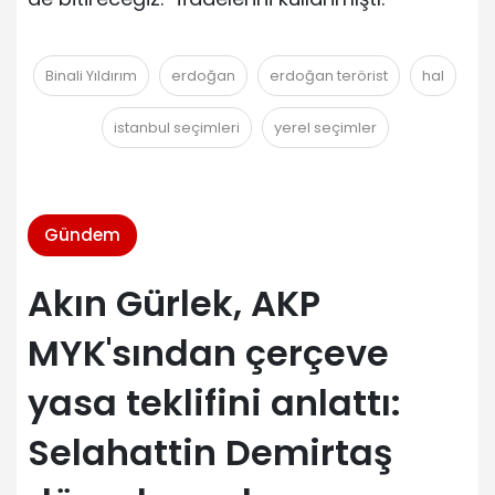
Binali Yıldırım
erdoğan
erdoğan terörist
hal
istanbul seçimleri
yerel seçimler
Gündem
Akın Gürlek, AKP
MYK'sından çerçeve
yasa teklifini anlattı:
Selahattin Demirtaş