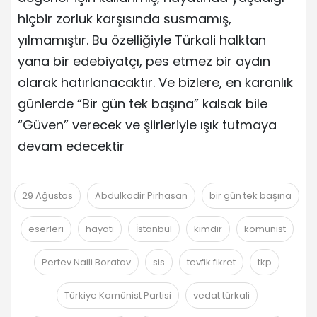
hiçbir zorluk karşısında susmamış,
yılmamıştır. Bu özelliğiyle Türkali halktan
yana bir edebiyatçı, pes etmez bir aydın
olarak hatırlanacaktır. Ve bizlere, en karanlık
günlerde “Bir gün tek başına” kalsak bile
“Güven” verecek ve şiirleriyle ışık tutmaya
devam edecektir
29 Ağustos
Abdulkadir Pirhasan
bir gün tek başına
eserleri
hayatı
İstanbul
kimdir
komünist
Pertev Naili Boratav
sis
tevfik fikret
tkp
Türkiye Komünist Partisi
vedat türkali