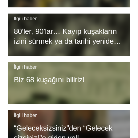
İlgili haber
80’ler, 90’lar… Kayıp kuşakların
izini sürmek ya da tarihi yeniden
okumak
İlgili haber
Biz 68 kuşağını biliriz!
İlgili haber
“Geleceksizsiniz”den “Gelecek
sizsiniz!”e giden yol!