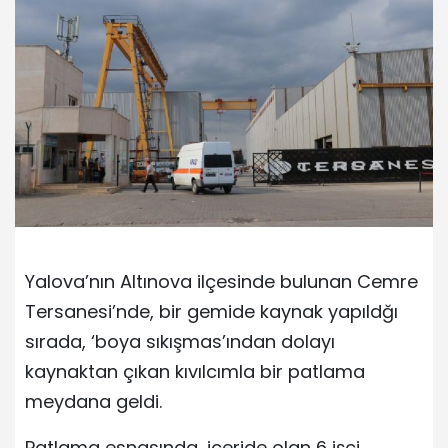
Yalova’nın Altınova ilçesinde bulunan Cemre
Tersanesi’nde, bir gemide kaynak yapıldğı
sırada, ‘boya sıkışmas’ından dolayı
kaynaktan çıkan kıvılcımla bir patlama
meydana geldi.
Patlama esnasında, içeride olan 6 işçi