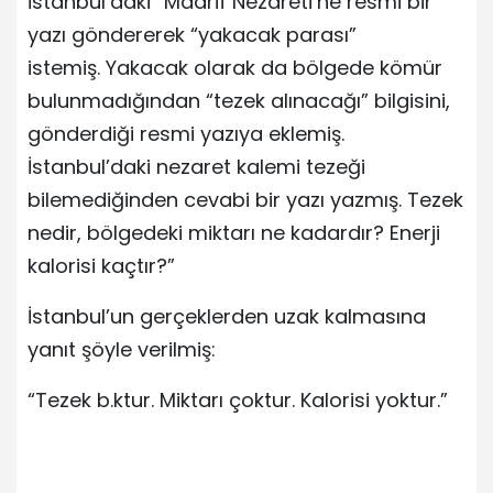
İstanbul’daki “Maarif Nezareti’ne resmi bir
yazı göndererek “yakacak parası”
istemiş. Yakacak olarak da bölgede kömür
bulunmadığından “tezek alınacağı” bilgisini,
gönderdiği resmi yazıya eklemiş.
İstanbul’daki nezaret kalemi tezeği
bilemediğinden cevabi bir yazı yazmış. Tezek
nedir, bölgedeki miktarı ne kadardır? Enerji
kalorisi kaçtır?”
İstanbul’un gerçeklerden uzak kalmasına
yanıt şöyle verilmiş:
“Tezek b.ktur. Miktarı çoktur. Kalorisi yoktur.”