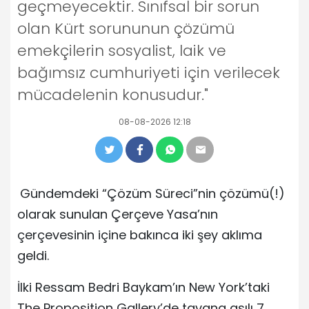
geçmeyecektir. Sınıfsal bir sorun
olan Kürt sorununun çözümü
emekçilerin sosyalist, laik ve
bağımsız cumhuriyeti için verilecek
mücadelenin konusudur."
08-08-2026 12:18
Gündemdeki “Çözüm Süreci”nin çözümü(!)
olarak sunulan Çerçeve Yasa’nın
çerçevesinin içine bakınca iki şey aklıma
geldi.
İlki Ressam Bedri Baykam’ın New York’taki
The Proposition Gallery’de tavana asılı 7