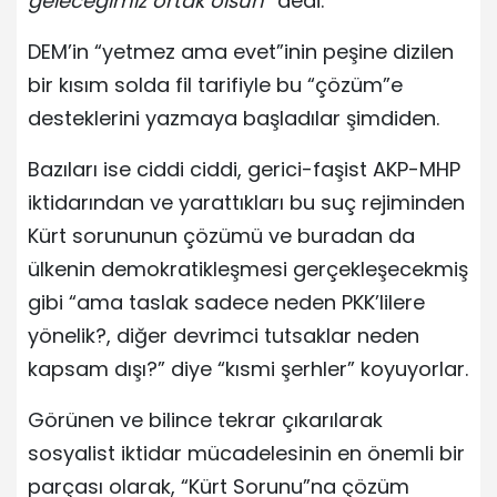
geleceğimiz ortak olsun”
dedi.
DEM’in “yetmez ama evet”inin peşine dizilen
bir kısım solda fil tarifiyle bu “çözüm”e
desteklerini yazmaya başladılar şimdiden.
Bazıları ise ciddi ciddi, gerici-faşist AKP-MHP
iktidarından ve yarattıkları bu suç rejiminden
Kürt sorununun çözümü ve buradan da
ülkenin demokratikleşmesi gerçekleşecekmiş
gibi “ama taslak sadece neden PKK’lilere
yönelik?, diğer devrimci tutsaklar neden
kapsam dışı?” diye “kısmi şerhler” koyuyorlar.
Görünen ve bilince tekrar çıkarılarak
sosyalist iktidar mücadelesinin en önemli bir
parçası olarak, “Kürt Sorunu”na çözüm