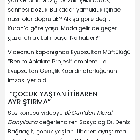
yön verdirir. Müziği bozuk, şekli bozuk,
sahnesi bozuk. Bu kadar yamukluk içinde
nasıl olur doğruluk? Alkışa göre değil,
Kuran’a göre yaşa. Moda gelir de geçer
güzel ahlak kalır başa. Ne haber?”
Videonun kapanışında Eyüpsultan Müftülüğü
“Benim Ahlakım Projesi” amblemi ile
Eyüpsultan Gençlik Koordinatörlüğünün
imzası yer aldı.
“ÇOCUK YAŞTAN İTİBAREN
AYRIŞTIRMA”
Söz konusu videoyu
BirGün’den Meral
Danyıldız’a
değerlendiren Sosyolog Dr. Deniz
Bağrıaçık, çocuk yaştan itibaren ayrıştırma