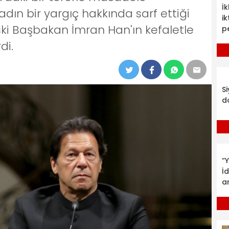
İ
dın bir yargıç hakkında sarf ettiği
ik
ski Başbakan İmran Han'ın kefaletle
p
di.
S
d
“Y
İ
a