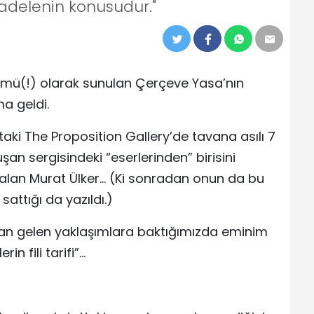
adelenin konusudur."
ü(!) olarak sunulan Çerçeve Yasa’nın
ma geldi.
aki The Proposition Gallery’de tavana asılı 7
şan sergisindeki “eserlerinden” birisini
 alan Murat Ülker… (Ki sonradan onun da bu
attığı da yazıldı.)
ldan gelen yaklaşımlara baktığımızda eminim
in fili tarifi”…