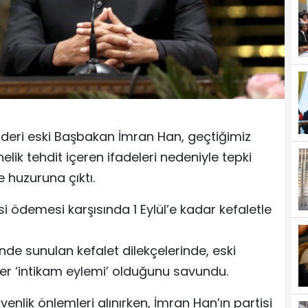
 lideri eski Başbakan İmran Han, geçtiğimiz
lik tehdit içeren ifadeleri nedeniyle tepki
huzuruna çıktı.
i ödemesi karşısında 1 Eylül’e kadar kefaletle
nde sunulan kefalet dilekçelerinde, eski
er ‘intikam eylemi’ olduğunu savundu.
lik önlemleri alınırken, İmran Han’ın partisi