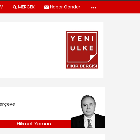
TV
MERCEK
Haber Gönder
erçeve
Hikmet Yaman