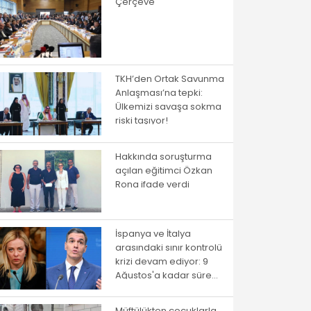
Çerçeve
TKH’den Ortak Savunma
Anlaşması’na tepki:
Ülkemizi savaşa sokma
riski taşıyor!
Hakkında soruşturma
açılan eğitimci Özkan
Rona ifade verdi
İspanya ve İtalya
arasındaki sınır kontrolü
krizi devam ediyor: 9
Ağustos'a kadar süre
verildi
Müftülükten çocuklarla