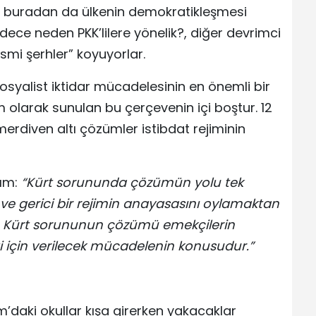
 buradan da ülkenin demokratikleşmesi
ece neden PKK’lilere yönelik?, diğer devrimci
smi şerhler” koyuyorlar.
sosyalist iktidar mücadelesinin en önemli bir
 olarak sunulan bu çerçevenin içi boştur. 12
erdiven altı çözümler istibdat rejiminin
lım:
“Kürt sorununda çözümün yolu tek
 gerici bir rejimin anayasasını oylamaktan
an Kürt sorununun çözümü emekçilerin
ti için verilecek mücadelenin konusudur.”
daki okullar kışa girerken yakacaklar