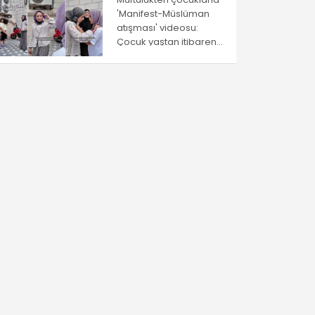
'Manifest-Müslüman
atışması' videosu:
Çocuk yaştan itibaren
ayrıştırma