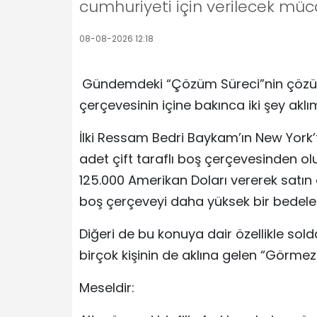
cumhuriyeti için verilecek müc
08-08-2026 12:18
Gündemdeki “Çözüm Süreci”nin çözüm
çerçevesinin içine bakınca iki şey aklı
İlki Ressam Bedri Baykam’ın New York’t
adet çift taraflı boş çerçevesinden olu
125.000 Amerikan Doları vererek satın
boş çerçeveyi daha yüksek bir bedele s
Diğeri de bu konuya dair özellikle so
birçok kişinin de aklına gelen “Görmezler
Meseldir: