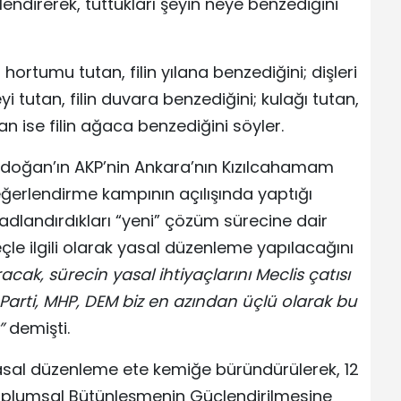
önlendirerek, tuttukları şeyin neye benzediğini
 hortumu tutan, filin yılana benzediğini; dişleri
i tutan, filin duvara benzediğini; kulağı tutan,
an ise filin ağaca benzediğini söyler.
doğan’ın AKP’nin Ankara’nın Kızılcahamam
Değerlendirme kampının açılışında yaptığı
adlandırdıkları “yeni” çözüm sürecine dair
çle ilgili olarak yasal düzenleme yapılacağını
ak, sürecin yasal ihtiyaçlarını Meclis çatısı
arti, MHP, DEM biz en azından üçlü olarak bu
”
demişti.
sal düzenleme ete kemiğe büründürülerek, 12
oplumsal Bütünleşmenin Güçlendirilmesine