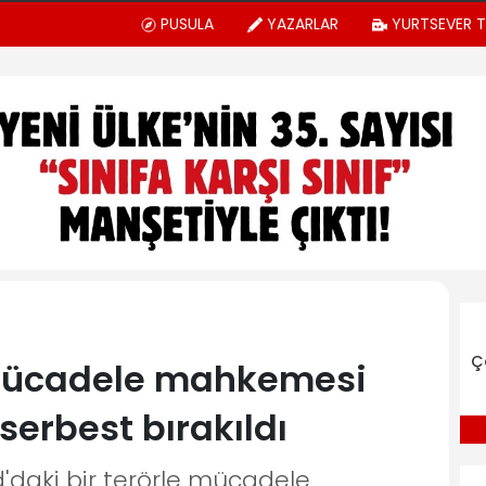
PUSULA
YAZARLAR
YURTSEVER 
Ç
 mücadele mahkemesi
serbest bırakıldı
'daki bir terörle mücadele