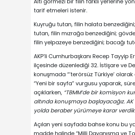
Altı görmezi bir filin farklı yerlerine y
tarif etmeleri istenir.
Kuyruğu tutan, filin halata benzediğini;
tutan, filin mızrağa benzediğini; gövdey
filin yelpazeye benzediğini; bacağı tut
AKP’li Cumhurbaşkanı Recep Tayyip Er
ilçesinde düzenlediği 32. İstişare ve 
konuşmada “’terörsüz Türkiye’ olarak 
“Yeni bir sayfa” vurgusu yaparak, süre
açıklarken,
“TBMM’de bir komisyon kurac
altında konuşmaya başlayacağız. AK P
yolda beraber yürümeye karar verdik
Açılan yeni sayfada bahse konu bu ya
madde halinde “Milli Dayanışma ve T