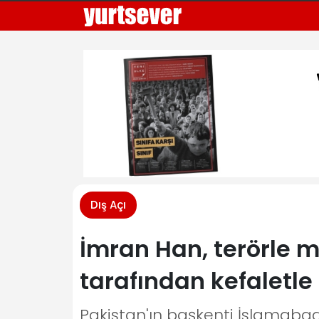
Dış Açı
İmran Han, terörle
tarafından kefaletle 
Pakistan'ın başkenti İslamabad