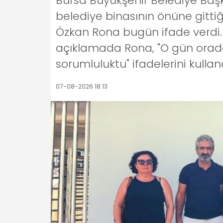
Bursa Büyükşehir Belediye Başk
belediye binasının önüne gittiğ
Özkan Rona bugün ifade verdi. 
açıklamada Rona, "O gün orada
sorumluluktu" ifadelerini kulland
07-08-2026 18:13