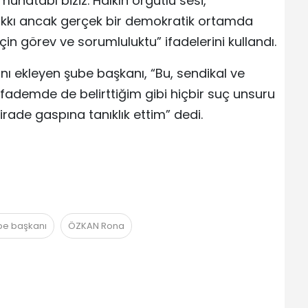
uhatabı biziz. Halkın örgütlü sesi,
hakkı ancak gerçek bir demokratik ortamda
in görev ve sorumluluktu” ifadelerini kullandı.
ını ekleyen şube başkanı, “Bu, sendikal ve
fademde de belirttiğim gibi hiçbir suç unsuru
ade gaspına tanıklık ettim” dedi.
ube başkanı
ÖZKAN Rona