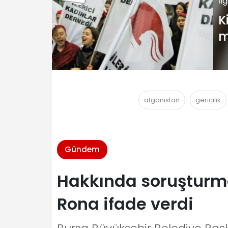
İl
K
m
o
afganistan
gericilik
Gündem
Hakkında soruşturma
Rona ifade verdi