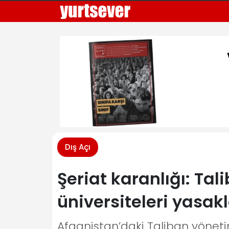
Dış Açı
Şeriat karanlığı: Tal
üniversiteleri yasak
Afganistan’daki Taliban yönetim