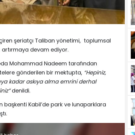
eçiren şeriatçı Taliban yönetimi, toplumsal
rı artırmaya devam ediyor.
” Neda Mohammad Nadeem tarafından
telere gönderilen bir mektupta,
“Hepiniz,
ruya kadar askıya alma emrini derhal
niz”
denildi.
n başkenti Kabil’de park ve lunaparklara
tı.