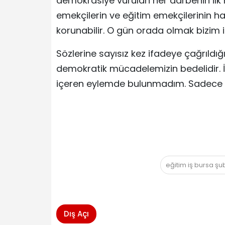
demokrasiye vurulan her darbenin ilk m
emekçilerin ve eğitim emekçilerinin 
korunabilir. O gün orada olmak bizim iç
Sözlerine sayısız kez ifadeye çağrıldığ
demokratik mücadelemizin bedelidir. İ
içeren eylemde bulunmadım. Sadece ir
eğitim iş bursa ş
Dış Açı