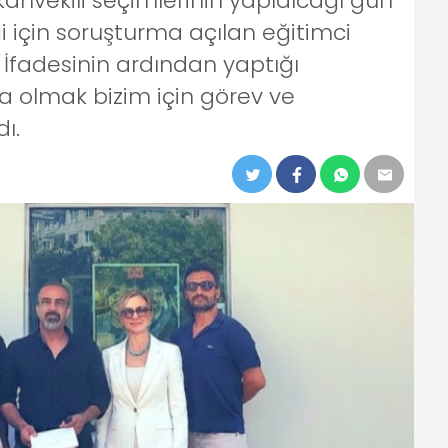
anvekili seçimlerinin yapıalcağı gün
i için soruşturma açılan eğitimci
İfadesinin ardından yaptığı
 olmak bizim için görev ve
ı.