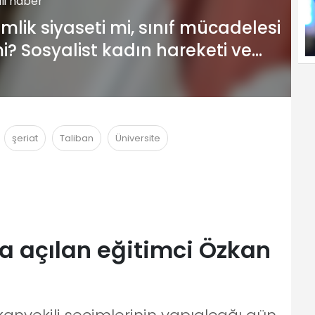
gili haber
imlik siyaseti mi, sınıf mücadelesi
i? Sosyalist kadın hareketi ve
lanaklar
şeriat
Taliban
Üniversite
 açılan eğitimci Özkan