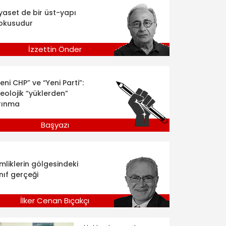
iyaset de bir üst-yapı
okusudur
İzzettin Önder
eni CHP” ve “Yeni Parti”:
deolojik “yüklerden”
rınma
Başyazı
imliklerin gölgesindeki
nıf gerçeği
İlker Cenan Bıçakçı