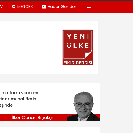
TV
MERCEK
Haber Gönder
klim alarm verirken
tidar muhaliflerin
eşinde
İlker Cenan Bıçakçı