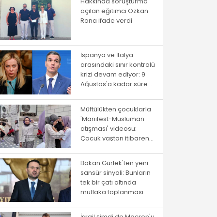
Hakkında soruşturma
açılan eğitimci Özkan
Rona ifade verdi
İspanya ve İtalya
arasındaki sınır kontrolü
krizi devam ediyor: 9
Ağustos'a kadar süre
verildi
Müftülükten çocuklarla
'Manifest-Müslüman
atışması' videosu:
Çocuk yaştan itibaren
ayrıştırma
Bakan Gürlek'ten yeni
sansür sinyali: Bunların
tek bir çatı altında
mutlaka toplanması
gerekiyor
İsrail şimdi de Macron'u