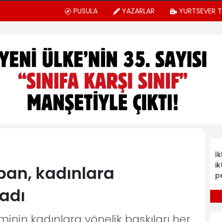
PUSULA
YAZARLAR
YURTSEVER 
İ
ik
iban, kadınlara
p
ladı
inin kadınlara yönelik baskıları her