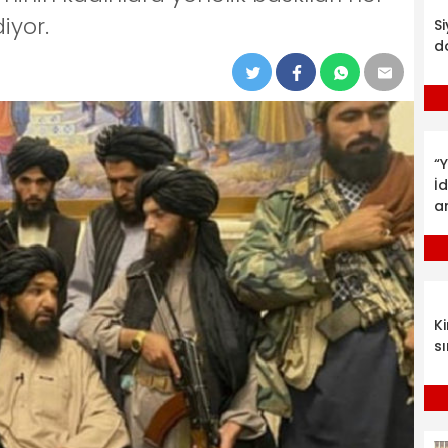
yor.
S
d
“Y
İ
a
K
sı