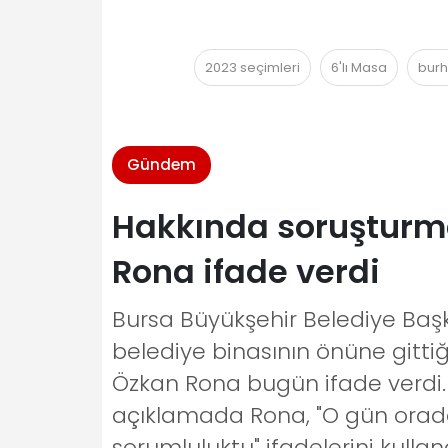
2023 seçimleri
6'lı Masa
burh
Gündem
Hakkında soruşturma
Rona ifade verdi
Bursa Büyükşehir Belediye Başk
belediye binasının önüne gittiğ
Özkan Rona bugün ifade verdi. 
açıklamada Rona, "O gün orada
sorumluluktu" ifadelerini kulland