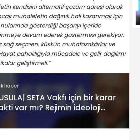
tin kendisini alternatif çözüm adresi olarak
Ancak muhalefetin dağınık hali kazanmak için
konularında gösterdiği başarıyı içeride
nilenmeye devam ederek göstermesi gerekiyor.
ez sağ seçmen, küskün muhafazakârlar ve
Hayat pahalılığıyla mücadele ve gelir dağılımı
alar geliştirmeli.”
gili haber
USULA| SETA Vakfı için bir karar
akti var mı? Rejimin ideoloji
retim merkezi: SETA