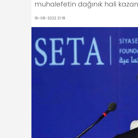
muhalefetin dağınık hali kazanm
16-08-2022 21:18