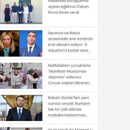
Hakkında soruşturma
açılan eğitimci Özkan
Rona ifade verdi
İspanya ve İtalya
arasındaki sınır kontrolü
krizi devam ediyor: 9
Ağustos'a kadar süre
verildi
Müftülükten çocuklarla
'Manifest-Müslüman
atışması' videosu:
Çocuk yaştan itibaren
ayrıştırma
Bakan Gürlek'ten yeni
sansür sinyali: Bunların
tek bir çatı altında
mutlaka toplanması
gerekiyor
İsrail şimdi de Macron'u