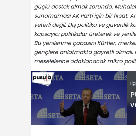
güçlü destek almak zorunda. Muhalefe
sunamaması AK Parti için bir fırsat. 
yeterli değil. Dış politika ve güvenlik 
kapsayıcı politikalar üreterek ve ye
Bu yenilenme çabasını Kürtler, merk
gençlere anlatmakta gayretli olmalı. 
meselelerine odaklanacak mikro politik
İl
P
v
ü