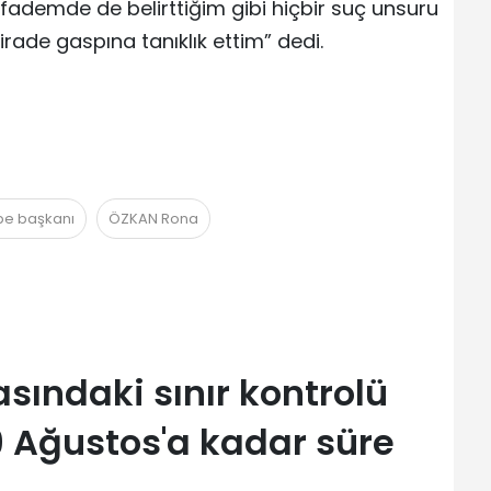
fademde de belirttiğim gibi hiçbir suç unsuru
ade gaspına tanıklık ettim” dedi.
ube başkanı
ÖZKAN Rona
asındaki sınır kontrolü
9 Ağustos'a kadar süre