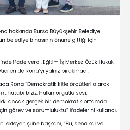
ona hakkında Bursa Büyükşehir Belediye
n belediye binasının önüne gittiği için
de ifade verdi. Eğitim İş Merkez Özük Hukuk
ticileri de Rona’yı yalnız bırakmadı.
ada Rona “Demokratik kitle örgütleri olarak
uhatabı biziz. Halkın örgütlü sesi,
hakkı ancak gerçek bir demokratik ortamda
in görev ve sorumluluktu” ifadelerini kullandı.
ını ekleyen şube başkanı, “Bu, sendikal ve