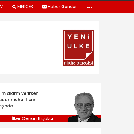
TV
MERCEK
Haber Gönder
klim alarm verirken
tidar muhaliflerin
eşinde
İlker Cenan Bıçakçı