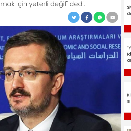
ak için yeterli değil" dedi.
S
d
“Y
İ
a
K
sı