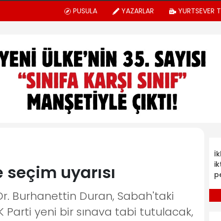
PUSULA
YAZARLAR
YURTSEVER 
İ
ik
 seçim uyarısı
p
Dr. Burhanettin Duran, Sabah'taki
 Parti yeni bir sınava tabi tutulacak,