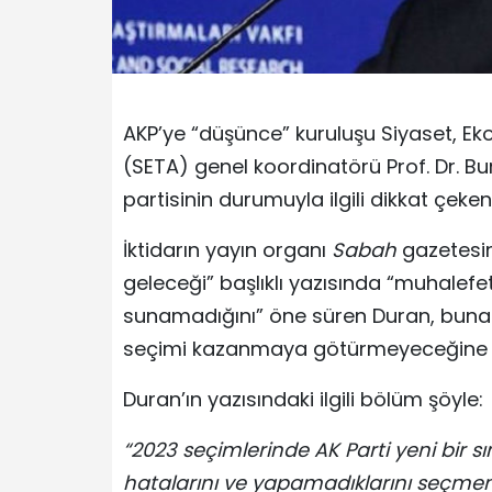
AKP’ye “düşünce” kuruluşu Siyaset, Ek
(SETA) genel koordinatörü Prof. Dr. Bu
partisinin durumuyla ilgili dikkat çek
İktidarın yayın organı
Sabah
gazetesin
geleceği” başlıklı yazısında “muhalefe
sunamadığını” öne süren Duran, buna k
seçimi kazanmaya götürmeyeceğine di
Duran’ın yazısındaki ilgili bölüm şöyle:
“2023 seçimlerinde AK Parti yeni bir s
hatalarını ve yapamadıklarını seçme