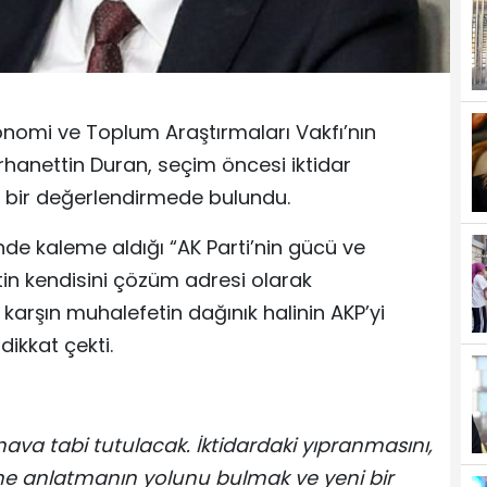
onomi ve Toplum Araştırmaları Vakfı’nın
rhanettin Duran, seçim öncesi iktidar
en bir değerlendirmede bulundu.
de kaleme aldığı “AK Parti’nin gücü ve
tin kendisini çözüm adresi olarak
arşın muhalefetin dağınık halinin AKP’yi
kkat çekti.
ınava tabi tutulacak. İktidardaki yıpranmasını,
ne anlatmanın yolunu bulmak ve yeni bir