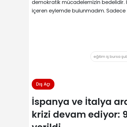
demokratik mücadelemizin bedelidir. İ
içeren eylemde bulunmadım. Sadece ir
eğitim iş bursa ş
Dış Açı
İspanya ve İtalya ar
krizi devam ediyor: 