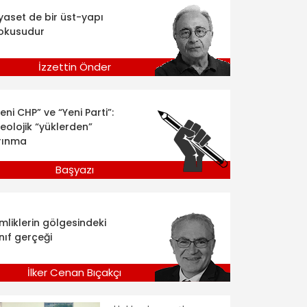
iyaset de bir üst-yapı
okusudur
İzzettin Önder
eni CHP” ve “Yeni Parti”:
deolojik “yüklerden”
rınma
Başyazı
imliklerin gölgesindeki
nıf gerçeği
İlker Cenan Bıçakçı