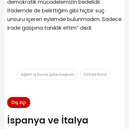
demokratik mücadelemizin bedelidir.
İfademde de belirttiğim gibi hiçbir suç
unsuru içeren eylemde bulunmadım. Sadece
irade gaspına tanıklık ettim” dedi.
eğitim iş bursa şube başkanı
ÖZKAN Rona
Dış Açı
İspanya ve İtalya