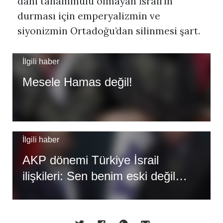
dahi tahammülü olmayan İsrail’in
durması için emperyalizmin ve
siyonizmin Ortadoğu’dan silinmesi şart.
İlgili haber
Mesele Hamas değil!
İlgili haber
AKP dönemi Türkiye İsrail
ilişkileri: Sen benim eski değil
eskimeyen dostumsun