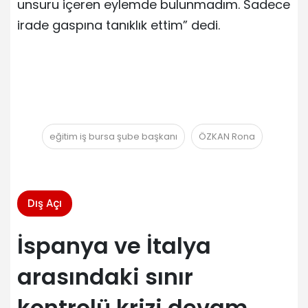
unsuru içeren eylemde bulunmadım. Sadece
irade gaspına tanıklık ettim” dedi.
eğitim iş bursa şube başkanı
ÖZKAN Rona
Dış Açı
İspanya ve İtalya
arasındaki sınır
kontrolü krizi devam