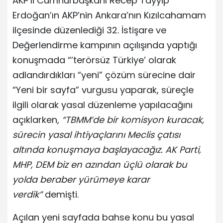
AKP’li Cumhurbaşkanı Recep Tayyip
Erdoğan’ın AKP’nin Ankara’nın Kızılcahamam
ilçesinde düzenlediği 32. İstişare ve
Değerlendirme kampının açılışında yaptığı
konuşmada “’terörsüz Türkiye’ olarak
adlandırdıkları “yeni” çözüm sürecine dair
“Yeni bir sayfa” vurgusu yaparak, süreçle
ilgili olarak yasal düzenleme yapılacağını
açıklarken,
“TBMM’de bir komisyon kuracak,
sürecin yasal ihtiyaçlarını Meclis çatısı
altında konuşmaya başlayacağız. AK Parti,
MHP, DEM biz en azından üçlü olarak bu
yolda beraber yürümeye karar
verdik”
demişti.
Açılan yeni sayfada bahse konu bu yasal