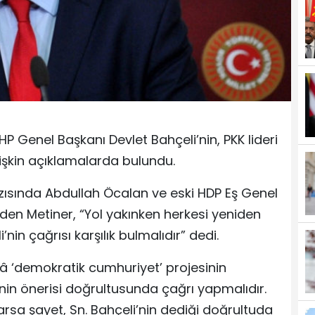
HP Genel Başkanı Devlet Bahçeli’nin, PKK lideri
lişkin açıklamalarda bulundu.
ısında Abdullah Öcalan ve eski HDP Eş Genel
den Metiner, “Yol yakınken herkesi yeniden
in çağrısı karşılık bulmalıdır” dedi.
lâ ‘demokratik cumhuriyet’ projesinin
nin önerisi doğrultusunda çağrı yapmalıdır.
rsa şayet, Sn. Bahçeli’nin dediği doğrultuda