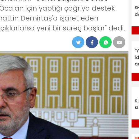
h Öcalan için yaptığı çağrıya destek
S
d
hattin Demirtaş'a işaret eden
açıklarlarsa yeni bir süreç başlar" dedi.
“Y
İ
a
K
sı