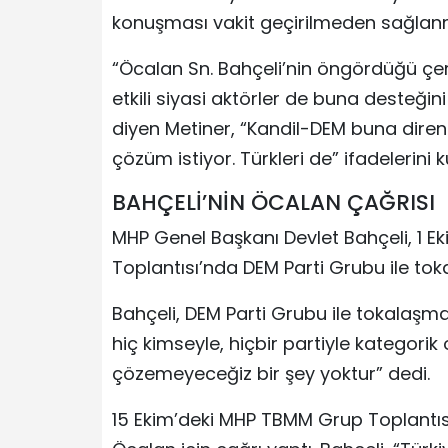
konuşması vakit geçirilmeden sağlanm
“Öcalan Sn. Bahçeli’nin öngördüğü çe
etkili siyasi aktörler de buna desteğini 
diyen Metiner, “Kandil-DEM buna direnirs
çözüm istiyor. Türkleri de” ifadelerini k
BAHÇELİ’NİN ÖCALAN ÇAĞRISI
MHP Genel Başkanı Devlet Bahçeli, 1 E
Toplantısı’nda DEM Parti Grubu ile toka
Bahçeli, DEM Parti Grubu ile tokalaşm
hiç kimseyle, hiçbir partiyle kategori
çözemeyeceğiz bir şey yoktur” dedi.
15 Ekim’deki MHP TBMM Grup Toplantısı