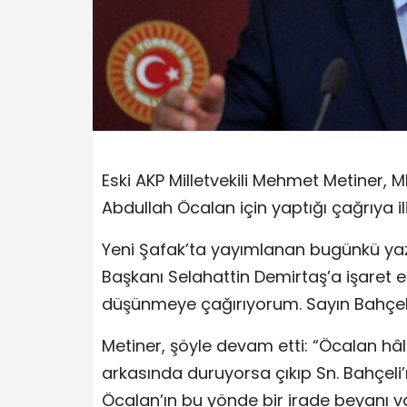
Eski AKP Milletvekili Mehmet Metiner, M
Abdullah Öcalan için yaptığı çağrıya i
Yeni Şafak’ta yayımlanan bugünkü yaz
Başkanı Selahattin Demirtaş’a işaret e
düşünmeye çağırıyorum. Sayın Bahçeli’n
Metiner, şöyle devam etti: “Öcalan hâ
arkasında duruyorsa çıkıp Sn. Bahçeli’
Öcalan’ın bu yönde bir irade beyanı va