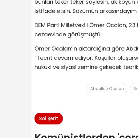
bunları teker teker söylesin, ak koyu
istifade etsin. Sözümün arkasındayım ve
DEM Parti Milletvekili Ömer Öcalan, 23 
cezaevinde görüşmüştü.
Ömer Öcalan’ın aktardığına göre Abdu
“Tecrit devam ediyor. Koşullar oluşur
hukuki ve siyasi zemine çekecek teorik
Abdullah Öcalan
De
Sol Şerit
Komünistlerden 'çer