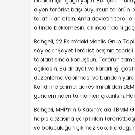
Öcalan için çağrı yaptı. Bahçeli, “Türki
diyen terörist başı buyursun terörün bi
taraflı ilan etsin. Ama devletin terörl
altında beklemesin, aklından dahi geçir
Bahçeli, 22 Ekim’deki Meclis Grup Topl
söyledi: “Şayet terörist başının tecridi
toplantısında konuşsun. Terörün tamam
açıklasın. Bu dirayet ve kararlılığı göst
düzenleme yapılması ve bundan yararl
Kandil ne Edirne, adres İmralı’dan DEM’
gündeminden tamamen çıkarılsın. Hod
Bahçeli, MHP’nin 5 Kasım’daki TBMM Gr
hapis cezasına çarptırılan teröristbaşı, 
ve bölücülüğün çıkmaz sokak olduğun