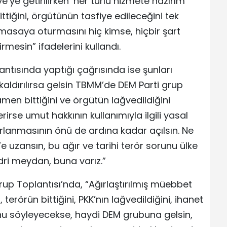
ye’ye getirilirken ‘her türlü hizmete hazırım’
ttiğini, örgütünün tasfiye edileceğini tek
e masaya oturmasını hiç kimse, hiçbir şart
mesin” ifadelerini kullandı.
antısında yaptığı çağrısında ise şunları
 kaldırılırsa gelsin TBMM’de DEM Parti grup
en bittiğini ve örgütün lağvedildiğini
erirse umut hakkının kullanımıyla ilgili yasal
anmasının önü de ardına kadar açılsın. Ne
e uzansın, bu ağır ve tarihi terör sorunu ülke
ri meydan, buna varız.”
up Toplantısı’nda, “Ağırlaştırılmış müebbet
terörün bittiğini, PKK’nın lağvedildiğini, ihanet
u söyleyecekse, haydi DEM grubuna gelsin,