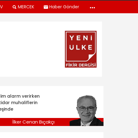
TV
MERCEK
Haber Gönder
klim alarm verirken
tidar muhaliflerin
eşinde
İlker Cenan Bıçakçı