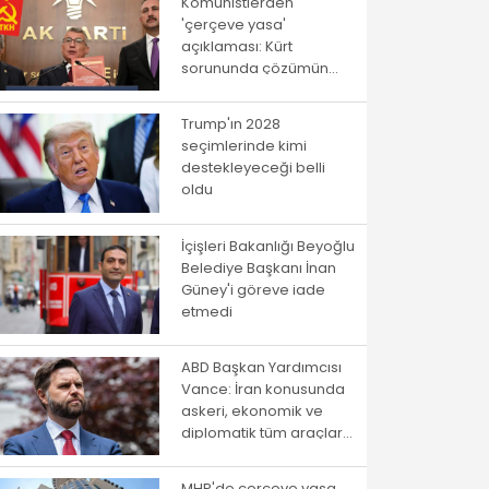
Komünistlerden
'çerçeve yasa'
açıklaması: Kürt
sorununda çözümün
yolu istibdat rejiminden
geçmiyor!
Trump'ın 2028
seçimlerinde kimi
destekleyeceği belli
oldu
İçişleri Bakanlığı Beyoğlu
Belediye Başkanı İnan
Güney'i göreve iade
etmedi
ABD Başkan Yardımcısı
Vance: İran konusunda
askeri, ekonomik ve
diplomatik tüm araçlar
kullanılacak
MHP'de çerçeve yasa