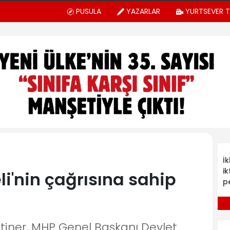
PUSULA
YAZARLAR
YURTSEVER 
İ
ik
li'nin çağrısına sahip
p
etiner, MHP Genel Başkanı Devlet