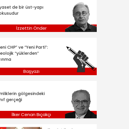
iyaset de bir üst-yapı
okusudur
İzzettin Önder
eni CHP” ve “Yeni Parti”:
deolojik “yüklerden”
rınma
Başyazı
imliklerin gölgesindeki
nıf gerçeği
İlker Cenan Bıçakçı