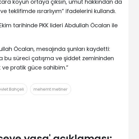
n kara koyun ortaya çıksın, umut hakkından da
 teklifimde ısrarlıyım” ifadelerini kullandı.
Ekim tarihinde PKK lideri Abdullah Öcalan ile
llah Öcalan, mesajında şunları kaydetti:
sa bu süreci çatışma ve şiddet zemininden
 ve pratik güce sahibim.”
vlet Bahçeli
mehemt metiner
çeve yasa' açıklaması: