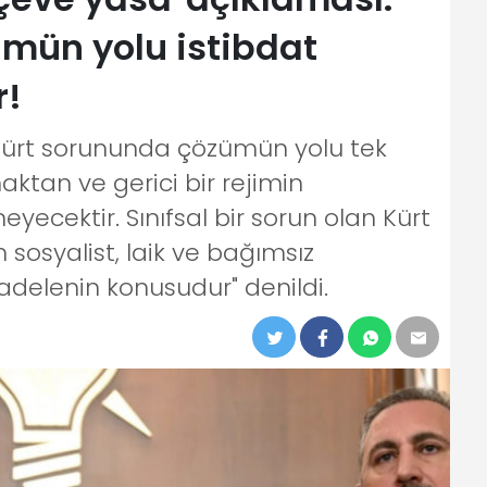
mün yolu istibdat
r!
Kürt sorununda çözümün yolu tek
tan ve gerici bir rejimin
cektir. Sınıfsal bir sorun olan Kürt
osyalist, laik ve bağımsız
adelenin konusudur" denildi.