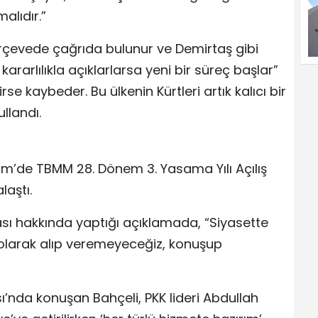
alıdır.”
rçevede çağrıda bulunur ve Demirtaş gibi
kararlılıkla açıklarlarsa yeni bir süreç başlar”
e kaybeder. Bu ülkenin Kürtleri artık kalıcı bir
ullandı.
kim’de TBMM 28. Dönem 3. Yasama Yılı Açılış
laştı.
ası hakkında yaptığı açıklamada, “Siyasette
k olarak alıp veremeyeceğiz, konuşup
’nda konuşan Bahçeli, PKK lideri Abdullah