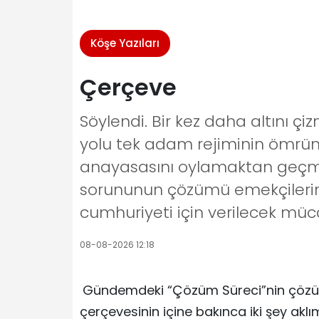
Köşe Yazıları
Çerçeve
Söylendi. Bir kez daha altını ç
yolu tek adam rejiminin ömrün
anayasasını oylamaktan geçmeye
sorununun çözümü emekçilerin s
cumhuriyeti için verilecek müc
08-08-2026 12:18
Gündemdeki “Çözüm Süreci”nin çözüm
çerçevesinin içine bakınca iki şey aklı