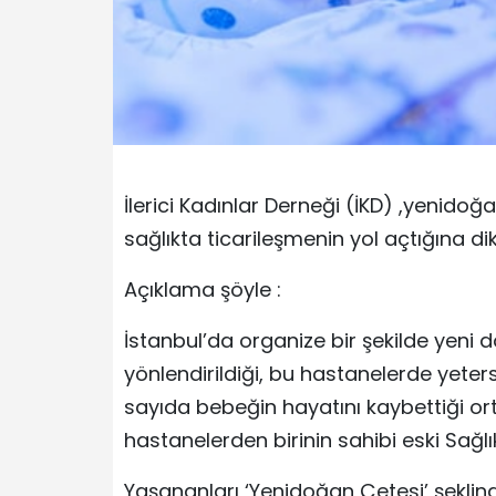
İlerici Kadınlar Derneği (İKD) ,yenidoğ
sağlıkta ticarileşmenin yol açtığına d
Açıklama şöyle :
İstanbul’da organize bir şekilde yeni 
yönlendirildiği, bu hastanelerde yeter
sayıda bebeğin hayatını kaybettiği ort
hastanelerden birinin sahibi eski Sağ
Yaşananları ‘Yenidoğan Çetesi’ şeklind