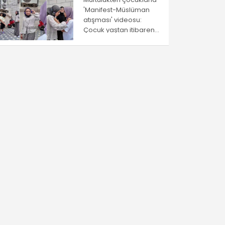
'Manifest-Müslüman
atışması' videosu:
Çocuk yaştan itibaren
ayrıştırma