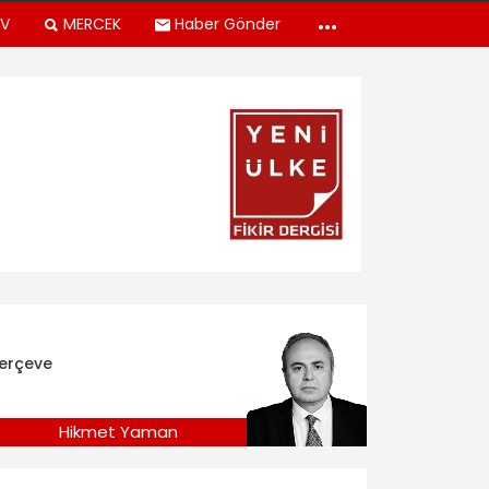
TV
MERCEK
Haber Gönder
erçeve
Hikmet Yaman