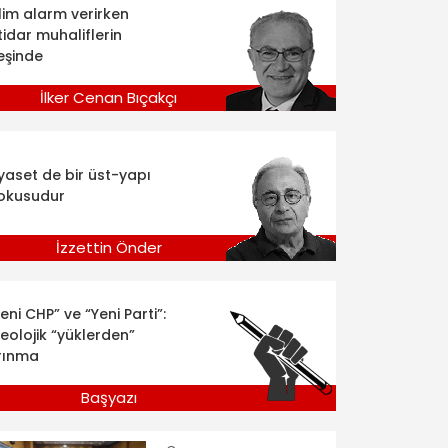
klim alarm verirken
tidar muhaliflerin
eşinde
İlker Cenan Bıçakçı
iyaset de bir üst-yapı
okusudur
İzzettin Önder
eni CHP” ve “Yeni Parti”:
deolojik “yüklerden”
rınma
Başyazı