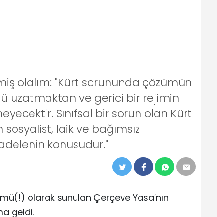
izmiş olalım: "Kürt sorununda çözümün
ü uzatmaktan ve gerici bir rejimin
cektir. Sınıfsal bir sorun olan Kürt
osyalist, laik ve bağımsız
adelenin konusudur."
ü(!) olarak sunulan Çerçeve Yasa’nın
ma geldi.