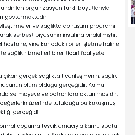
andırılan organizasyon farklı boyutlarıyla
arı göstermektedir.
 özelleştirmeler ve sağlıkta dönüşüm programı
olarak serbest piyasanın insafına bırakılmıştır.
 hastane, yine kar odaklı birer işletme haline
te sağlık hizmetleri birer ticari faaliyete
çıkan gerçek sağlıkta ticarileşmenin, sağlık
onucunun ölüm olduğu gerçeğidir. Kamu
ığında sermayeye ve patronlara aktarılmasıdır.
l değerlerin üzerinde tutulduğu bu kokuşmuş
tiği gerçeğidir.
 normal doğuma teşvik amacıyla kamu spotu
z daha sesleniyoruz. Kadınların hangi yöntemle