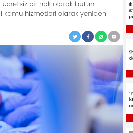
, ücretsiz bir hak olarak bütün
İ
ik
ği kamu hizmetleri olarak yeniden
p
S
d
“Y
İ
a