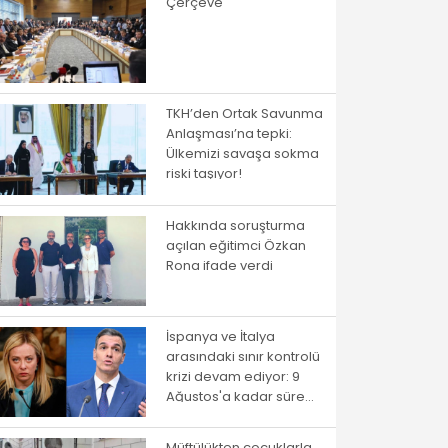
Çerçeve
TKH’den Ortak Savunma
Anlaşması’na tepki:
Ülkemizi savaşa sokma
riski taşıyor!
Hakkında soruşturma
açılan eğitimci Özkan
Rona ifade verdi
İspanya ve İtalya
arasındaki sınır kontrolü
krizi devam ediyor: 9
Ağustos'a kadar süre
verildi
Müftülükten çocuklarla