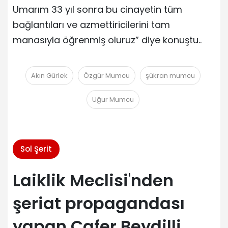
Umarım 33 yıl sonra bu cinayetin tüm
bağlantıları ve azmettiricilerini tam
manasıyla öğrenmiş oluruz” diye konuştu..
Akın Gürlek
Özgür Mumcu
şükran mumcu
Uğur Mumcu
Sol Şerit
Laiklik Meclisi'nden
şeriat propagandası
yapan Cafer Beydilli