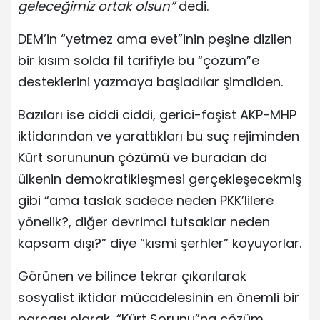
geleceğimiz ortak olsun”
dedi.
DEM’in “yetmez ama evet”inin peşine dizilen
bir kısım solda fil tarifiyle bu “çözüm”e
desteklerini yazmaya başladılar şimdiden.
Bazıları ise ciddi ciddi, gerici-faşist AKP-MHP
iktidarından ve yarattıkları bu suç rejiminden
Kürt sorununun çözümü ve buradan da
ülkenin demokratikleşmesi gerçekleşecekmiş
gibi “ama taslak sadece neden PKK’lilere
yönelik?, diğer devrimci tutsaklar neden
kapsam dışı?” diye “kısmi şerhler” koyuyorlar.
Görünen ve bilince tekrar çıkarılarak
sosyalist iktidar mücadelesinin en önemli bir
parçası olarak, “Kürt Sorunu”na çözüm