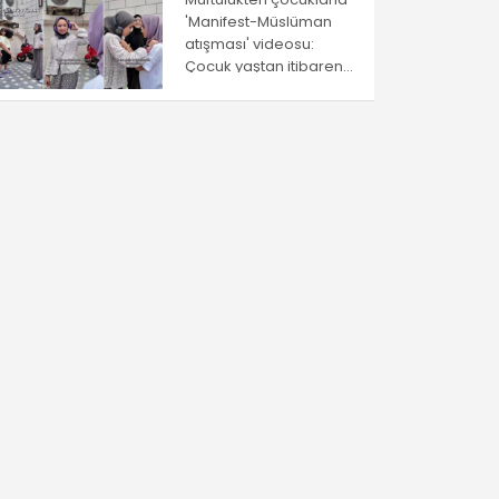
'Manifest-Müslüman
atışması' videosu:
Çocuk yaştan itibaren
ayrıştırma