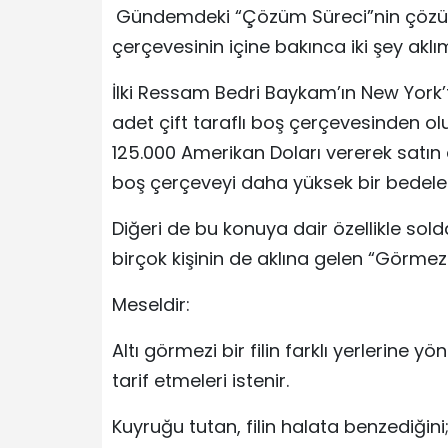
Gündemdeki “Çözüm Süreci”nin çözüm
çerçevesinin içine bakınca iki şey aklı
İlki Ressam Bedri Baykam’ın New York’t
adet çift taraflı boş çerçevesinden olu
125.000 Amerikan Doları vererek satın
boş çerçeveyi daha yüksek bir bedele s
Diğeri de bu konuya dair özellikle so
birçok kişinin de aklına gelen “Görmezler
Meseldir:
Altı görmezi bir filin farklı yerlerine y
tarif etmeleri istenir.
Kuyruğu tutan, filin halata benzediğini;