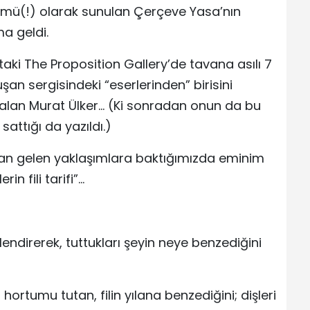
ü(!) olarak sunulan Çerçeve Yasa’nın
ma geldi.
aki The Proposition Gallery’de tavana asılı 7
şan sergisindeki “eserlerinden” birisini
 alan Murat Ülker… (Ki sonradan onun da bu
attığı da yazıldı.)
ldan gelen yaklaşımlara baktığımızda eminim
in fili tarifi”…
önlendirerek, tuttukları şeyin neye benzediğini
 hortumu tutan, filin yılana benzediğini; dişleri