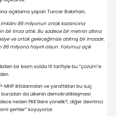
dına açıklama yapan Tuncer Bakırhan,
Bu imkânı 86 milyonun ortak kazancına
n bir imza attık. Bu sadece bir metnin altına
siye ve ortak geleceğimize atılmış bir imzadır.
n 86 milyona hayırlı olsun. Yolumuz açık
ilen bir kısım solda fil tarifiyle bu “çözüm”e
den.
AKP-MHP iktidarından ve yarattıkları bu suç
 buradan da ülkenin demokratikleşmesi
ece neden PKK’lilere yönelik?, diğer devrimci
smi şerhler” koyuyorlar.