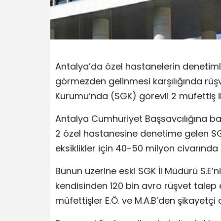
Antalya’da özel hastanelerin denetimler
görmezden gelinmesi karşılığında rüşve
Kurumu’nda (SGK) görevli 2 müfettiş ile
Antalya Cumhuriyet Başsavcılığına baş
2 özel hastanesine denetime gelen SGK m
eksiklikler için 40-50 milyon civarında 
Bunun üzerine eski SGK İl Müdürü S.E’ni
kendisinden 120 bin avro rüşvet talep ed
müfettişler E.Ö. ve M.A.B’den şikayetçi 