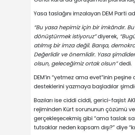
Yasa taslağını imzalayan DEM Parti a
“Bu yasa hepimiz için bir imkândır. 
dönüştürmek istiyoruz”
diyerek,
“Bugü
atılmış bir imza değil. Barışa, demokra
Değerlidir ve önemlidir. Yasa şimdide
olsun, geleceğimiz ortak olsun”
dedi.
DEM’in “yetmez ama evet”inin peşine diz
desteklerini yazmaya başladılar şimdi
Bazıları ise ciddi ciddi, gerici-faşist 
rejiminden Kürt sorununun çözümü ve
gerçekleşecekmiş gibi “ama taslak sad
tutsaklar neden kapsam dışı?” diye “kı