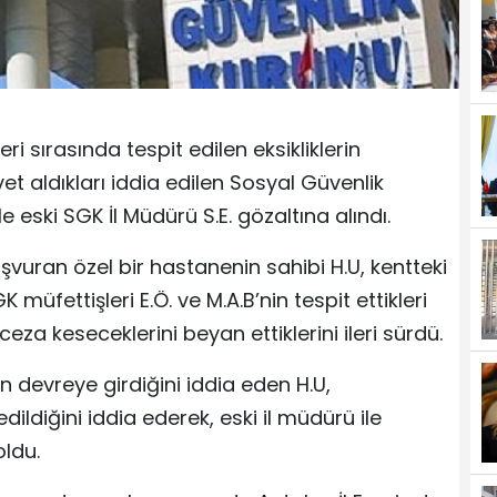
i sırasında tespit edilen eksikliklerin
t aldıkları iddia edilen Sosyal Güvenlik
 eski SGK İl Müdürü S.E. gözaltına alındı.
vuran özel bir hastanenin sahibi H.U, kentteki
üfettişleri E.Ö. ve M.A.B’nin tespit ettikleri
ceza keseceklerini beyan ettiklerini ileri sürdü.
n devreye girdiğini iddia eden H.U,
ildiğini iddia ederek, eski il müdürü ile
oldu.