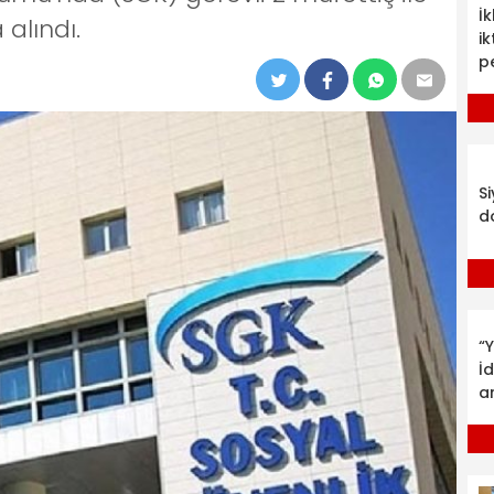
İ
 alındı.
ik
p
S
d
“Y
İ
a