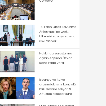
Çerçeve
TKH’den Ortak Savunma
Anlaşması’na tepki:
Ülkemizi savaşa sokma
riski taşıyor!
Hakkında soruşturma
açılan eğitimci Özkan
Rona ifade verdi
İspanya ve İtalya
arasındaki sınır kontrolü
krizi devam ediyor: 9
Ağustos'a kadar süre
verildi
Müftülükten çocuklarla