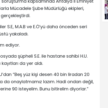
an soruşturma kapsamında Antalya İl Emniyet
larla Mücadele Şube Müdürlüğü ekipleri,
 gerçekleştirdi.
er S.E, M.A.B ve E.Ö’yü daha önceden seri
üstü yakaladı.
am ediyor.
ada şüpheli S.E. ile hastane sahibi H.U.
kayıtları da yer aldı.
.U’dan “Beş yüz kişi desen 40 bin liradan 20
da da onaylatmamız lazım. Hadi ondan değil,
erine 90 isteyelim. Bunu bitirelim diyorlar.”