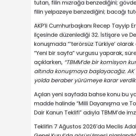
tutan, filin mızrağa benzediğini; gövdey
filin yelpazeye benzediğini; bacağı tut
AKP’li Cumhurbaşkanı Recep Tayyip Er
ilçesinde düzenlediği 32. İstişare ve 
konuşmada “’terörsüz Türkiye’ olarak 
“Yeni bir sayfa” vurgusu yaparak, süre
açıklarken,
“TBMM’de bir komisyon kurac
altında konuşmaya başlayacağız. AK P
yolda beraber yürümeye karar verdik
Açılan yeni sayfada bahse konu bu ya
madde halinde “Milli Dayanışma ve T
Dair Kanun Teklifi” adıyla TBMM’de imz
Teklifin 7 Ağustos 2026’da Meclis Ad
Genel Kurul’da görüşülmesi planlandığı