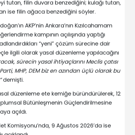
i tutan, filin duvara benzediğini; kulağı tutan,
an ise filin ağaca benzediğini söyler.
doğan’ın AKP’nin Ankara’nın Kızılcahamam
Değerlendirme kampının açılışında yaptığı
adlandırdıkları “yeni” çözüm sürecine dair
çle ilgili olarak yasal düzenleme yapılacağını
ak, sürecin yasal ihtiyaçlarını Meclis çatısı
arti, MHP, DEM biz en azından üçlü olarak bu
”
demişti.
sal düzenleme ete kemiğe büründürülerek, 12
oplumsal Bütünleşmenin Güçlendirilmesine
aya açıldı.
alet Komisyonu’nda, 9 Ağustos 2026’da ise
 açıklandı.