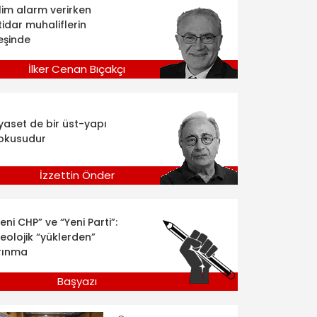
klim alarm verirken
tidar muhaliflerin
eşinde
İlker Cenan Bıçakçı
iyaset de bir üst-yapı
okusudur
İzzettin Önder
eni CHP” ve “Yeni Parti”:
deolojik “yüklerden”
rınma
Başyazı