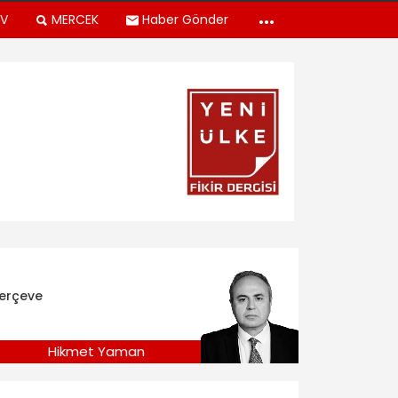
TV
MERCEK
Haber Gönder
erçeve
Hikmet Yaman