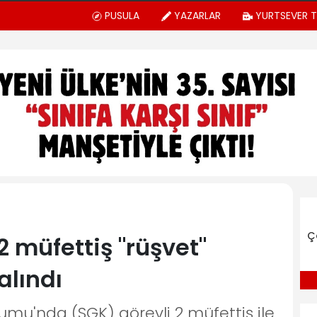
PUSULA
YAZARLAR
YURTSEVER 
Ç
 müfettiş "rüşvet"
alındı
umu'nda (SGK) görevli 2 müfettiş ile