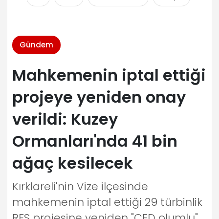
Gündem
Mahkemenin iptal ettiği
projeye yeniden onay
verildi: Kuzey
Ormanları'nda 41 bin
ağaç kesilecek
Kırklareli'nin Vize ilçesinde
mahkemenin iptal ettiği 29 türbinlik
RES projesine yeniden "ÇED olumlu"