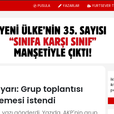
PUSULA
YAZARLAR
YURTSEVER 
İ
ik
arı: Grup toplantısı
p
emesi istendi
 yazı gönderdi. Yazıda, AKP'nin grup