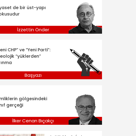
iyaset de bir üst-yapı
okusudur
İzzettin Önder
eni CHP” ve “Yeni Parti”:
deolojik “yüklerden”
rınma
Başyazı
imliklerin gölgesindeki
nıf gerçeği
İlker Cenan Bıçakçı