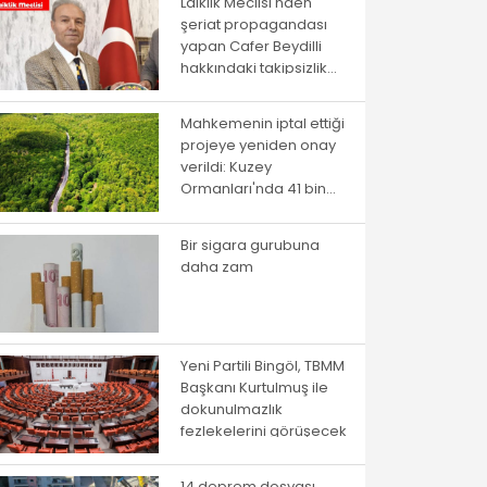
Laiklik Meclisi'nden
şeriat propagandası
yapan Cafer Beydilli
hakkındaki takipsizlik
kararına itiraz
Mahkemenin iptal ettiği
projeye yeniden onay
verildi: Kuzey
Ormanları'nda 41 bin
ağaç kesilecek
Bir sigara gurubuna
daha zam
Yeni Partili Bingöl, TBMM
Başkanı Kurtulmuş ile
dokunulmazlık
fezlekelerini görüşecek
14 deprem dosyası