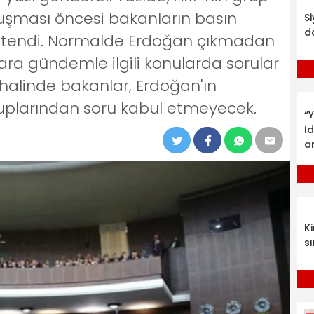
nuşması öncesi bakanların basın
S
d
tendi. Normalde Erdoğan çıkmadan
ra gündemle ilgili konularda sorular
halinde bakanlar, Erdoğan'ın
plarından soru kabul etmeyecek.
“Y
İ
a
K
sı