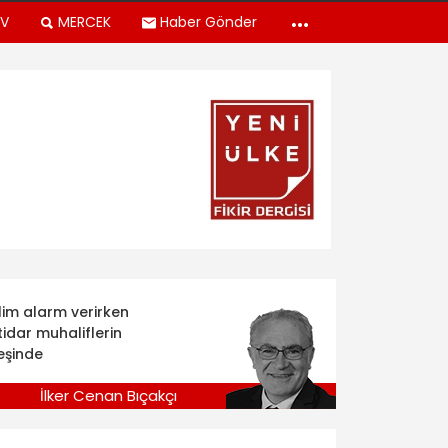
TV
MERCEK
Haber Gönder
klim alarm verirken
tidar muhaliflerin
eşinde
İlker Cenan Bıçakçı