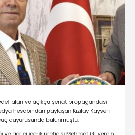
ı hedef alan ve açıkça şeriat propagandası
 medya hesabından paylaşan Kızılay Kayseri
 suç duyurusunda bulunmuştu.
ı ve gerici içerik üreticisi Mehmet Güvercin