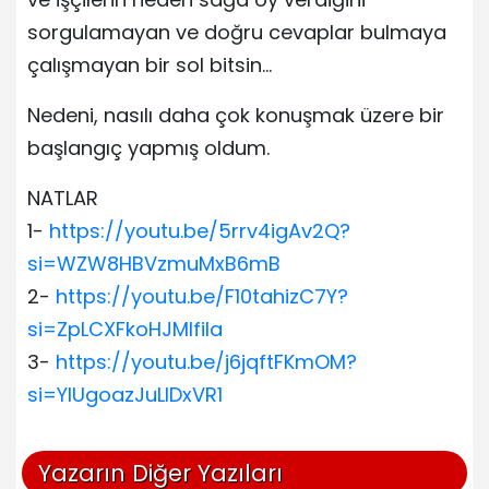
sorgulamayan ve doğru cevaplar bulmaya
çalışmayan bir sol bitsin…
Nedeni, nasılı daha çok konuşmak üzere bir
başlangıç yapmış oldum.
NATLAR
1-
https://youtu.be/5rrv4igAv2Q?
si=WZW8HBVzmuMxB6mB
2-
https://youtu.be/F10tahizC7Y?
si=ZpLCXFkoHJMIfila
3-
https://youtu.be/j6jqftFKmOM?
si=YlUgoazJuLlDxVR1
Yazarın Diğer Yazıları