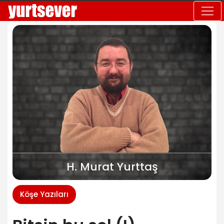
H. Murat Yurttaş
Köşe Yazıları