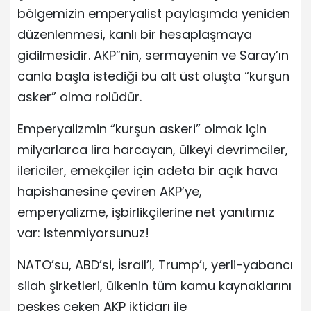
bölgemizin emperyalist paylaşımda yeniden
düzenlenmesi, kanlı bir hesaplaşmaya
gidilmesidir. AKP”nin, sermayenin ve Saray’ın
canla başla istediği bu alt üst oluşta “kurşun
asker” olma rolüdür.
Emperyalizmin “kurşun askeri” olmak için
milyarlarca lira harcayan, ülkeyi devrimciler,
ilericiler, emekçiler için adeta bir açık hava
hapishanesine çeviren AKP’ye,
emperyalizme, işbirlikçilerine net yanıtımız
var: istenmiyorsunuz!
NATO’su, ABD’si, İsrail’i, Trump’ı, yerli-yabancı
silah şirketleri, ülkenin tüm kamu kaynaklarını
peşkeş çeken AKP iktidarı ile