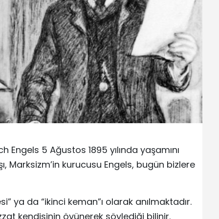
ich Engels 5 Ağustos 1895 yılında yaşamını
aşı, Marksizm’in kurucusu Engels, bugün bizlere
i” ya da “ikinci keman”ı olarak anılmaktadır.
at kendisinin övünerek söylediği bilinir.