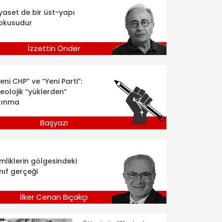
iyaset de bir üst-yapı
okusudur
İzzettin Önder
eni CHP” ve “Yeni Parti”:
deolojik “yüklerden”
rınma
Başyazı
imliklerin gölgesindeki
nıf gerçeği
İlker Cenan Bıçakçı