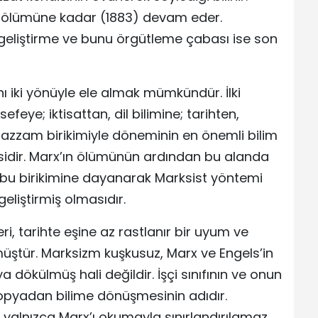
ın ölümüne kadar (1883) devam eder.
 geliştirme ve bunu örgütleme çabası ise son
nı iki yönüyle ele almak mümkündür. İlki
efeye; iktisattan, dil bilimine; tarihten,
azzam birikimiyle döneminin en önemli bilim
sidir. Marx’ın ölümünün ardından bu alanda
ise, bu birikimine dayanarak Marksist yöntemi
geliştirmiş olmasıdır.
i, tarihte eşine az rastlanır bir uyum ve
müştür. Marksizm kuşkusuz, Marx ve Engels’in
ya dökülmüş hali değildir. İşçi sınıfının ve onun
ütopyadan bilime dönüşmesinin adıdır.
alnızca Marx’ı okumayla sınırlandırılamaz.