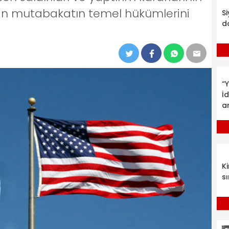
şkin mutabakatın temel hükümlerini
S
d
“Y
İ
a
K
sı