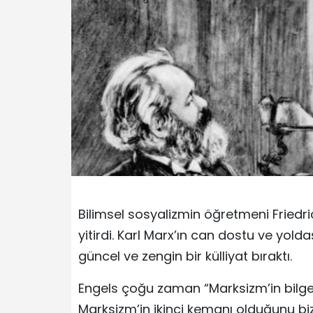
Bilimsel sosyalizmin öğretmeni Friedr
yitirdi. Karl Marx’ın can dostu ve yold
güncel ve zengin bir külliyat bıraktı.
Engels çoğu zaman “Marksizm’in bilges
Marksizm’in ikinci kemanı olduğunu bizz