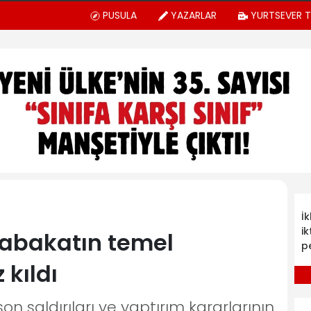
PUSULA
YAZARLAR
YURTSEVER 
İ
ik
tabakatın temel
p
 kıldı
son saldırıları ve yaptırım kararlarının