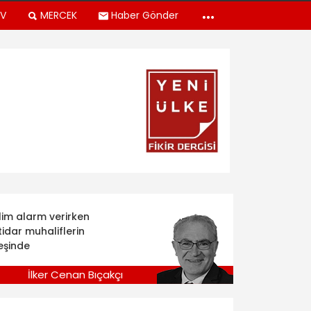
TV
MERCEK
Haber Gönder
klim alarm verirken
tidar muhaliflerin
eşinde
İlker Cenan Bıçakçı