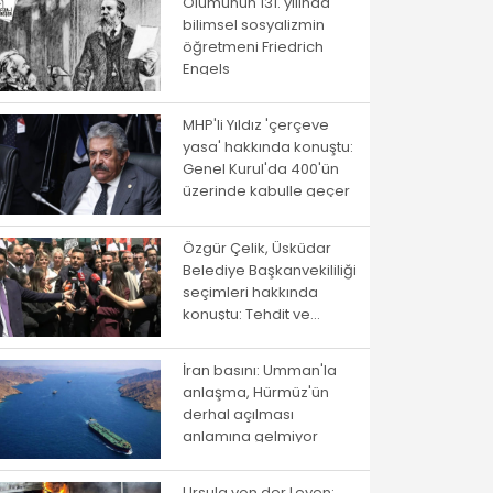
Ölümünün 131. yılında
bilimsel sosyalizmin
öğretmeni Friedrich
Engels
MHP'li Yıldız 'çerçeve
yasa' hakkında konuştu:
Genel Kurul'da 400'ün
üzerinde kabulle geçer
Özgür Çelik, Üsküdar
Belediye Başkanvekililiği
seçimleri hakkında
konuştu: Tehdit ve
baskılarla çökmeye
çalıştılar
İran basını: Umman'la
anlaşma, Hürmüz'ün
derhal açılması
anlamına gelmiyor
Ursula von der Leyen: