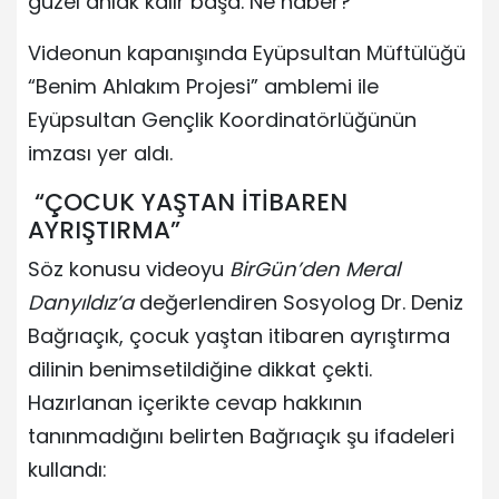
güzel ahlak kalır başa. Ne haber?”
Videonun kapanışında Eyüpsultan Müftülüğü
“Benim Ahlakım Projesi” amblemi ile
Eyüpsultan Gençlik Koordinatörlüğünün
imzası yer aldı.
“ÇOCUK YAŞTAN İTİBAREN
AYRIŞTIRMA”
Söz konusu videoyu
BirGün’den Meral
Danyıldız’a
değerlendiren Sosyolog Dr. Deniz
Bağrıaçık, çocuk yaştan itibaren ayrıştırma
dilinin benimsetildiğine dikkat çekti.
Hazırlanan içerikte cevap hakkının
tanınmadığını belirten Bağrıaçık şu ifadeleri
kullandı: