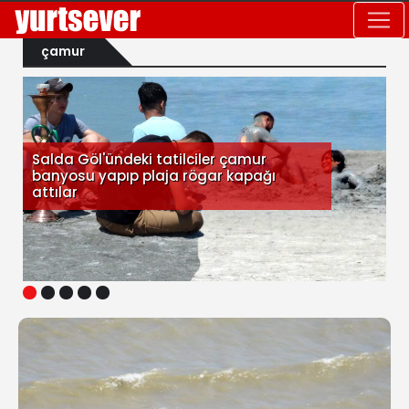
çamur
Salda Göl'ündeki tatilciler çamur
banyosu yapıp plaja rögar kapağı
attılar
1
2
3
4
5