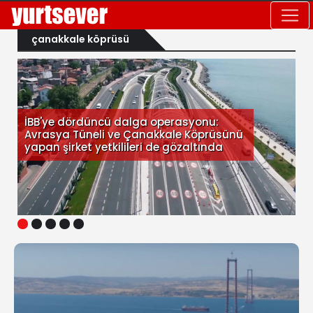
çanakkale köprüsü
İBB'ye dördüncü dalga operasyonu:
Avrasya Tüneli ve Çanakkale Köprüsünü
yapan şirket yetkilileri de gözaltında
1
2
3
4
5