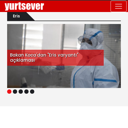
Eris
Bakan Koca'dan "Eris varyantı"
açıklaması
1
2
3
4
5