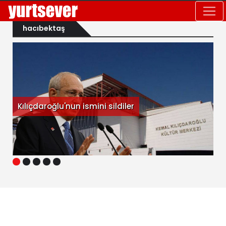
hacıbektaş
Kılıçdaroğlu'nun ismini sildiler
1
2
3
4
5