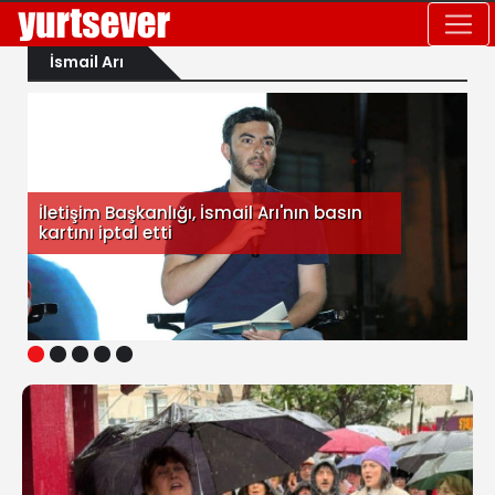
İsmail Arı
İletişim Başkanlığı, İsmail Arı'nın basın
kartını iptal etti
1
2
3
4
5