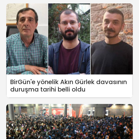
BirGün'e yönelik Akın Gürlek davasının
duruşma tarihi belli oldu