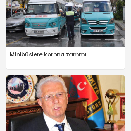
Minibüslere korona zammı