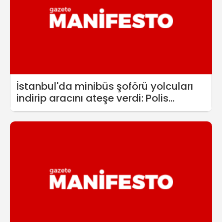
İstanbul'da minibüs şoförü yolcuları
indirip aracını ateşe verdi: Polis
sürücüyü son anda indirdi