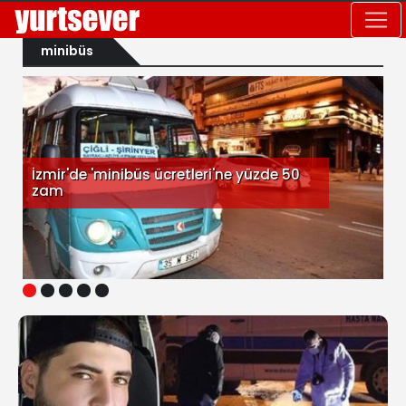
minibüs
İzmir'de 'minibüs ücretleri'ne yüzde 50
zam
1
2
3
4
5