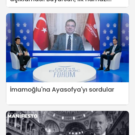
Erdoğan kıldırsın
İmamoğlu'na Ayasofya'yı sordular