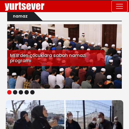
namaz
MEB’den çocuklara sabah namazı
programı
1
2
3
4
5