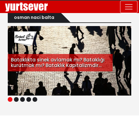
osman naci balta
Bataklıkta sinek avlamak mı? Bataklığı
kurutmak mı? Bataklık Kapitalizmdir…
1
2
3
4
5