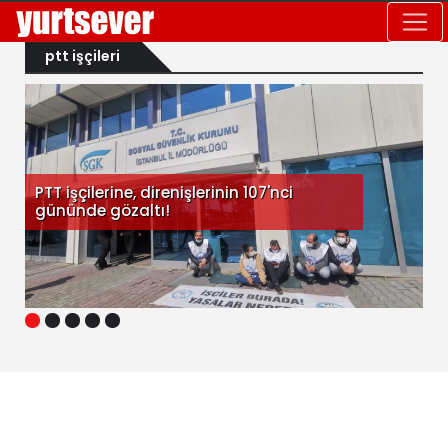
ptt işçileri
PTT işçilerine, direnişlerinin 107'nci
gününde gözaltı!
1
2
3
4
5