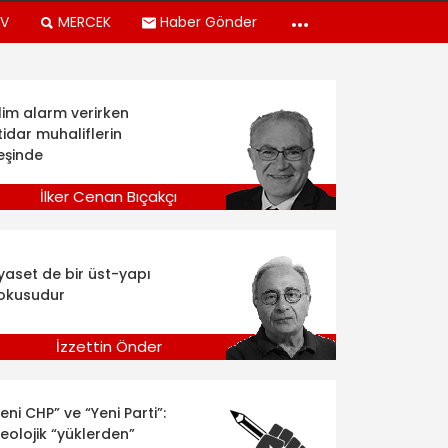
TV
MERCEK
Haber Gönder
klim alarm verirken
tidar muhaliflerin
eşinde
İlker Cenan Bıçakçı
iyaset de bir üst-yapı
okusudur
İzzettin Önder
eni CHP” ve “Yeni Parti”:
deolojik “yüklerden”