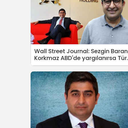
Wall Street Journal: Sezgin Baran
Korkmaz ABD'de yargılanırsa Tür
hükümeti yolsuzluk iddialarına
maruz kalabilir