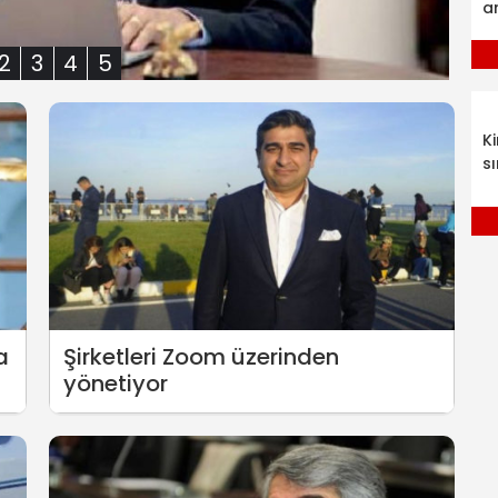
a
2
3
4
5
K
sı
a
Şirketleri Zoom üzerinden
yönetiyor