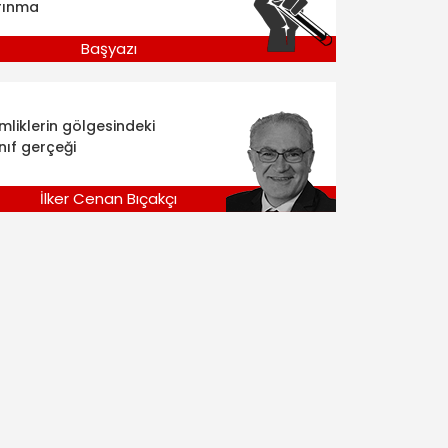
rınma
Başyazı
imliklerin gölgesindeki
nıf gerçeği
İlker Cenan Bıçakçı