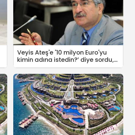
Veyis Ateş'e '10 milyon Euro'yu
kimin adına istedin?’ diye sordu,
Soylu'ya hakaretten dava açıldı