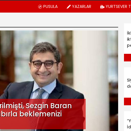
PUSULA
YAZARLAR
YURTSEVER 
İ
ik
p
S
d
ilmişti, Sezgin Baran
bırla beklemenizi
“Y
İ