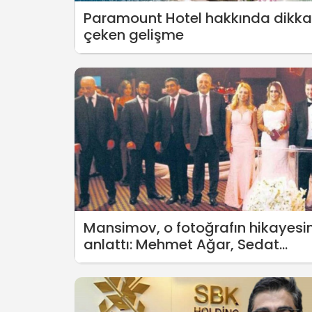
Paramount Hotel hakkında dikka
çeken gelişme
Mansimov, o fotoğrafın hikayesin
anlattı: Mehmet Ağar, Sedat
Peker ve Sezgin Baran Korkmaz