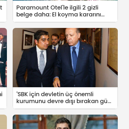
t
Paramount Otel'le ilgili 2 gizli
belge daha: El koyma kararını
kaldırtan gizli el
i
'SBK için devletin üç önemli
kurumunu devre dışı bırakan güç
kim ?'