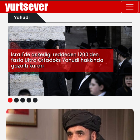
Yahudi
İsrail'de askerliği reddeden 1200'den
fazla Ultra Ortadoks Yahudi hakkında
gözaltı kararı
1
2
3
4
5