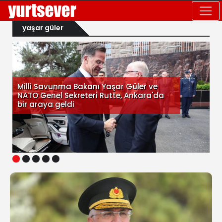
yaşar güler
Milli Savunma Bakanı Yaşar Güler ve
NATO Genel Sekreteri Rutte, Ankara'da
bir araya geldi
1
2
3
4
5