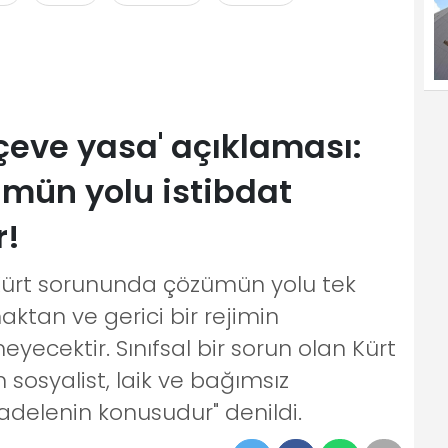
çeve yasa' açıklaması:
mün yolu istibdat
r!
Kürt sorununda çözümün yolu tek
tan ve gerici bir rejimin
cektir. Sınıfsal bir sorun olan Kürt
osyalist, laik ve bağımsız
adelenin konusudur" denildi.