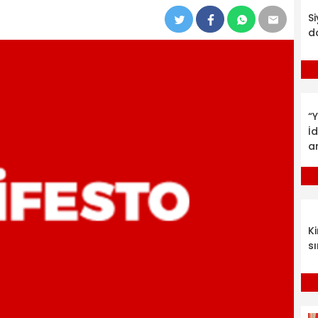
S
d
“Y
İ
a
K
sı