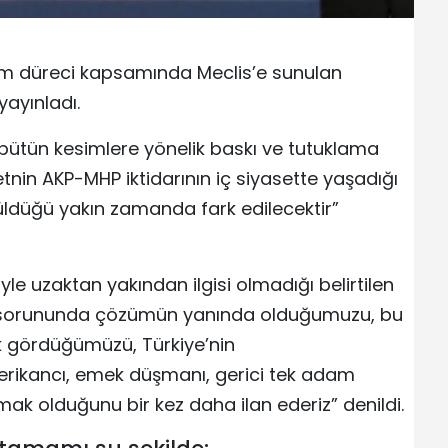
üm düreci kapsamında Meclis’e sunulan
yayınladı.
bütün kesimlere yönelik baskı ve tutuklama
tnin AKP-MHP iktidarının iç siyasette yaşadığı
üldüğü yakın zamanda fark edilecektir”
le uzaktan yakından ilgisi olmadığı belirtilen
t sorununda çözümün yanında olduğumuzu, bu
rak gördüğümüzü, Türkiye’nin
rikancı, emek düşmanı, gerici tek adam
mak olduğunu bir kez daha ilan ederiz” denildi.