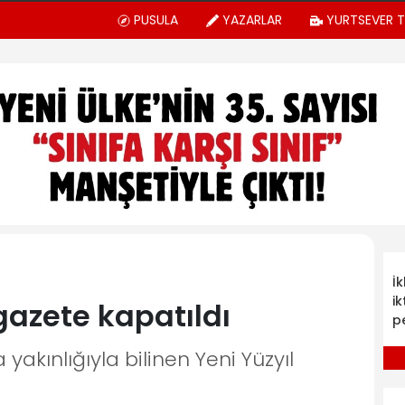
PUSULA
YAZARLAR
YURTSEVER 
İ
ik
gazete kapatıldı
p
kınlığıyla bilinen Yeni Yüzyıl