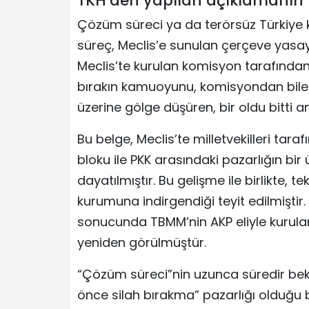
TKH’den yapılan açıklamanın 
Çözüm süreci ya da terörsüz Türkiye
süreç, Meclis’e sunulan çerçeve yasayl
Meclis’te kurulan komisyon tarafında
bırakın kamuoyunu, komisyondan bile 
üzerine gölge düşüren, bir oldu bitti 
Bu belge, Meclis’te milletvekilleri tar
bloku ile PKK arasındaki pazarlığın bir
dayatılmıştır. Bu gelişme ile birlikte,
kurumuna indirgendiği teyit edilmiştir
sonucunda TBMM’nin AKP eliyle kurulan
yeniden görülmüştür.
“Çözüm süreci”nin uzunca süredir bek
önce silah bırakma” pazarlığı olduğu b