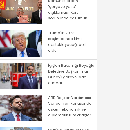
Komünistlerden
'çerçeve yasa'
açıklaması: Kürt
sorununda çözümün
yolu istibdat rejiminden
geçmiyor!
Trump'ın 2028
seçimlerinde kimi
destekleyeceği belli
oldu
İçişleri Bakanlığı Beyoğlu
Belediye Başkanı İnan
Güney'i göreve iade
etmedi
ABD Başkan Yardımcısı
Vance: İran konusunda
askeri, ekonomik ve
diplomatik tüm araçlar
kullanılacak
MHP'de çerçeve yasa