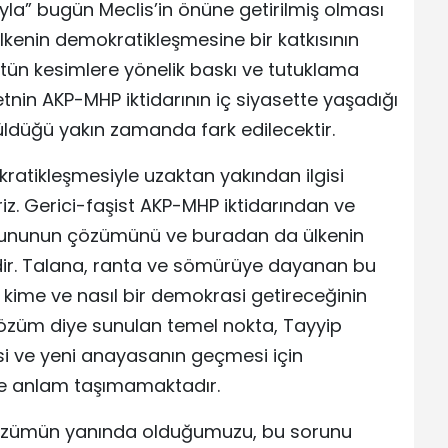
la” bugün Meclis’in önüne getirilmiş olması
kenin demokratikleşmesine bir katkısının
tün kesimlere yönelik baskı ve tutuklama
tnin AKP-MHP iktidarının iç siyasette yaşadığı
üldüğü yakın zamanda fark edilecektir.
ratikleşmesiyle uzaktan yakından ilgisi
riz. Gerici-faşist AKP-MHP iktidarından ve
sorununun çözümünü ve buradan da ülkenin
ir. Talana, ranta ve sömürüye dayanan bu
 kime ve nasıl bir demokrasi getireceğinin
çözüm diye sunulan temel nokta, Tayyip
si ve yeni anayasanın geçmesi için
öte anlam taşımamaktadır.
çözümün yanında olduğumuzu, bu sorunu