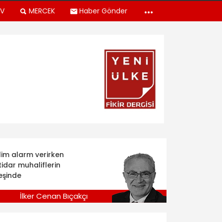
TV
MERCEK
Haber Gönder
klim alarm verirken
tidar muhaliflerin
eşinde
İlker Cenan Bıçakçı