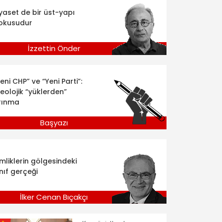
iyaset de bir üst-yapı
okusudur
İzzettin Önder
eni CHP” ve “Yeni Parti”:
deolojik “yüklerden”
rınma
Başyazı
imliklerin gölgesindeki
nıf gerçeği
İlker Cenan Bıçakçı