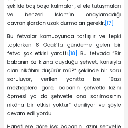
şekilde baş başa kalmaları, el ele tutuşmaları
ve benzeri İslam’ın onaylamadığı
davranışlardan uzak durmaları gerekir.
[17]
Bu fetvalar kamuoyunda tartışılır ve tepki
toplarken 8 Ocak’ta gündeme gelen bir
fetva şok etkisi yarattı.
[18]
Bu fetvada “Bir
babanın öz kızına duyduğu şehvet, karısıyla
olan nikâhını düşürür mü?” şeklinde bir soru
soruluyor, verilen yanıtta ise “Bazı
mezheplere göre, babanın şehvetle kızını
öpmesi ya da şehvetle ona sarılmasının
nikâha bir etkisi yoktur” deniliyor ve şöyle
devam ediliyordu:
Hanefilere göre ise; babanın, kızını şehvetle