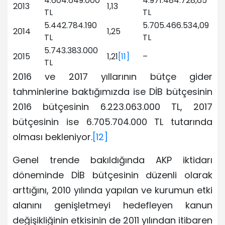
4.604.649.000
4.971.484.728,65
2013
1,13
TL
TL
5.442.784.190
5.705.466.534,09
2014
1,25
TL
TL
5.743.383.000
2015
1,21
[11]
–
TL
2016 ve 2017 yıllarının bütçe gider
tahminlerine baktığımızda ise DİB bütçesinin
2016 bütçesinin 6.223.063.000 TL, 2017
bütçesinin ise 6.705.704.000 TL tutarında
olması bekleniyor.
[12]
Genel trende bakıldığında AKP iktidarı
döneminde DİB bütçesinin düzenli olarak
arttığını, 2010 yılında yapılan ve kurumun etki
alanını genişletmeyi hedefleyen kanun
değişikliğinin etkisinin de 2011 yılından itibaren