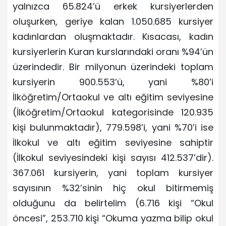
yalnızca 65.824’ü erkek kursiyerlerden
oluşurken, geriye kalan 1.050.685 kursiyer
kadınlardan oluşmaktadır. Kısacası, kadın
kursiyerlerin Kuran kurslarındaki oranı %94’ün
üzerindedir. Bir milyonun üzerindeki toplam
kursiyerin 900.553’ü, yani %80’i
İlköğretim/Ortaokul ve altı eğitim seviyesine
(İlköğretim/Ortaokul kategorisinde 120.935
kişi bulunmaktadır), 779.598’i, yani %70’i ise
İlkokul ve altı eğitim seviyesine sahiptir
(İlkokul seviyesindeki kişi sayısı 412.537’dir).
367.061 kursiyerin, yani toplam kursiyer
sayısının %32’sinin hiç okul bitirmemiş
olduğunu da belirtelim (6.716 kişi “Okul
öncesi”, 253.710 kişi “Okuma yazma bilip okul