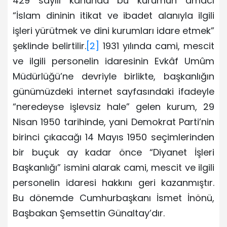
429 sayılı kanunda bu kurumun amacı
“İslam dininin itikat ve ibadet alanıyla ilgili
işleri yürütmek ve dini kurumları idare etmek”
şeklinde belirtilir.
[2]
1931 yılında cami, mescit
ve ilgili personelin idaresinin Evkâf Umûm
Müdürlüğü’ne devriyle birlikte, başkanlığın
günümüzdeki internet sayfasındaki ifadeyle
“neredeyse işlevsiz hale” gelen kurum, 29
Nisan 1950 tarihinde, yani Demokrat Parti’nin
birinci çıkacağı 14 Mayıs 1950 seçimlerinden
bir buçuk ay kadar önce “Diyanet İşleri
Başkanlığı” ismini alarak cami, mescit ve ilgili
personelin idaresi hakkını geri kazanmıştır.
Bu dönemde Cumhurbaşkanı İsmet İnönü,
Başbakan Şemsettin Günaltay’dır.