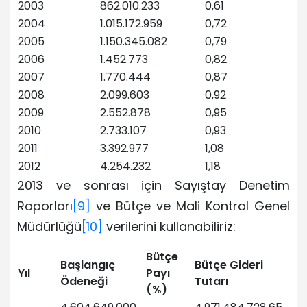
2003
862.010.233
0,61
2004
1.015.172.959
0,72
2005
1.150.345.082
0,79
2006
1.452.773
0,82
2007
1.770.444
0,87
2008
2.099.603
0,92
2009
2.552.878
0,95
2010
2.733.107
0,93
2011
3.392.977
1,08
2012
4.254.232
1,18
2013 ve sonrası için Sayıştay Denetim
Raporları
[9]
ve Bütçe ve Mali Kontrol Genel
Müdürlüğü
[10]
verilerini kullanabiliriz:
Bütçe
Başlangıç
Bütçe Gideri
Yıl
Payı
Ödeneği
Tutarı
(%)