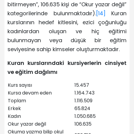
bitirmeyen”, 106.635 kişi de “Okur yazar değil”
kategorilerinde bulunmaktadır).
[14]
Kuran
kurslarının hedef kitlesini, ezici çoğunluğu
kadınlardan oluşan ve hiç eğitimi
bulunmayan veya düşük bir eğitim
seviyesine sahip kimseler oluşturmaktadır.
Kuran kurslarındaki kursiyerlerin cinsiyet
ve eğitim dağılımı
Kurs sayısı
15.457
Kursa devam eden
1.164.743
Toplam
1.116.509
Erkek
65.824
Kadın
1.050.685
Okur yazar değil
106.635
Okuma yazma bilip okul