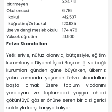
253.710
bitirmeyen
Okul öncesi
6.716
İlkokul
412.537
İlköğretim/Ortaokul
120.935
Lise ve dengi meslek okulu
174.476
Yüksek öğretim
41.500
Fetva Skandalları
Yetkileriyle, nüfuz alanıyla, bütçesiyle, eğitim
kurumlarıyla Diyanet İşleri Başkanlığı ve bağlı
kurumları günden güne büyürken, ülkemiz
yakın zamanda yaşanan fetva skandalları
başta olmak üzere toplum vicdanını
yaralayan ve toplumdaki yaygın ahlaki
çöküntüyü gözler önüne seren bir dizi gerici
saldırıyla karşı karşıya kalıyor.