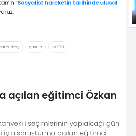
an’ın “
Sosyalist hareketin tarihinde ulusal
yoruz.
rat Yurttaş
pusula
UKKTH
 açılan eğitimci Özkan
anvekili seçimlerinin yapıalcağı gün
i için soruşturma açılan eğitimci