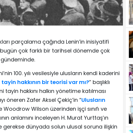
arı parçalama çağında Lenin’in inisiyatifi
n bugün çok farklı bir tarihsel dönemde çok
n gündeminde.
n 100. yılı vesilesiyle ulusların kendi kaderini
 tayin hakkının bir teorisi var mı?
” başlıklı
ni tayin hakkını halkın yönetime katılması
ı öneren Zafer Aksel Çekiç’in “
Ulusların
ve Woodrow Wilson üzerinden işçi sınıfı ve
kının anlamını inceleyen H. Murat Yurttaş’ın
e gerekse dünyada solun ulusal soruna ilişkin