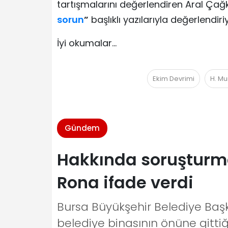
tartışmalarını değerlendiren Aral Çağk
sorun
”
başlıklı yazılarıyla değerlendiri
İyi okumalar…
Ekim Devrimi
H. Mu
Gündem
Hakkında soruşturma
Rona ifade verdi
Bursa Büyükşehir Belediye Başk
belediye binasının önüne gittiğ