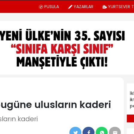
PUSULA
YAZARLAR
YURTSEVER 
İ
ik
ugüne ulusların kaderi
p
ların kaderi