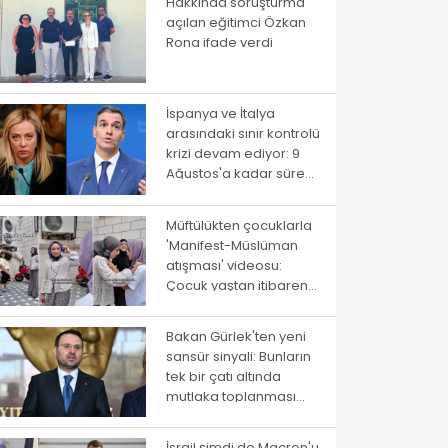
Hakkında soruşturma
açılan eğitimci Özkan
Rona ifade verdi
İspanya ve İtalya
arasındaki sınır kontrolü
krizi devam ediyor: 9
Ağustos'a kadar süre
verildi
Müftülükten çocuklarla
'Manifest-Müslüman
atışması' videosu:
Çocuk yaştan itibaren
ayrıştırma
Bakan Gürlek'ten yeni
sansür sinyali: Bunların
tek bir çatı altında
mutlaka toplanması
gerekiyor
İsrail şimdi de Macron'u