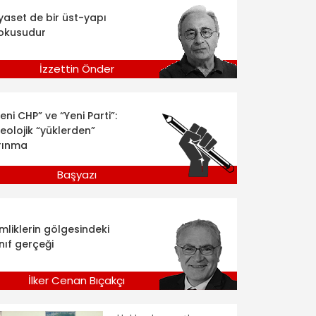
iyaset de bir üst-yapı
okusudur
İzzettin Önder
eni CHP” ve “Yeni Parti”:
deolojik “yüklerden”
rınma
Başyazı
imliklerin gölgesindeki
nıf gerçeği
İlker Cenan Bıçakçı