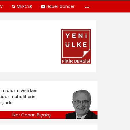
TV
MERCEK
Haber Gönder
klim alarm verirken
tidar muhaliflerin
eşinde
İlker Cenan Bıçakçı