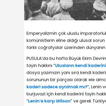
Emperyalizmin çok uluslu imparatorlukl
komünistlerin eline aldığı ulusal soru
farklı coğrafyalar üzerinden dünyanı
PUSULA’da bu hafta Büyük Ekim Devrimi’ni
tayin hakkını “
Ulusların kendi kaderini
dosya yazımızın yanı sıra kendi kaderi
sorununun bir parçası olarak ele almay
kaderi sadece ayrılmak mı?
”, Lenin 
burjuvazi için kendi kaderini tayin hak
“
Lenin’e karşı Wilson
” ve gerek Türkiy