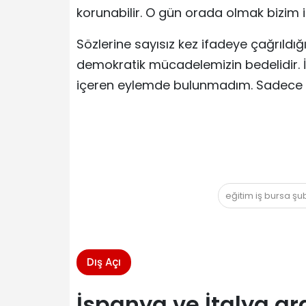
korunabilir. O gün orada olmak bizim iç
Sözlerine sayısız kez ifadeye çağrıldığ
demokratik mücadelemizin bedelidir. İ
içeren eylemde bulunmadım. Sadece ir
eğitim iş bursa ş
Dış Açı
İspanya ve İtalya ar