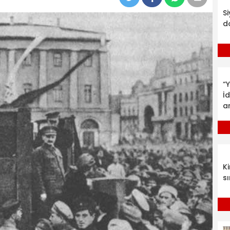
S
d
“Y
İ
a
K
sı