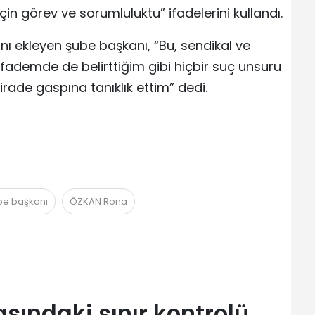
in görev ve sorumluluktu” ifadelerini kullandı.
ını ekleyen şube başkanı, “Bu, sendikal ve
fademde de belirttiğim gibi hiçbir suç unsuru
ade gaspına tanıklık ettim” dedi.
ube başkanı
ÖZKAN Rona
asındaki sınır kontrolü