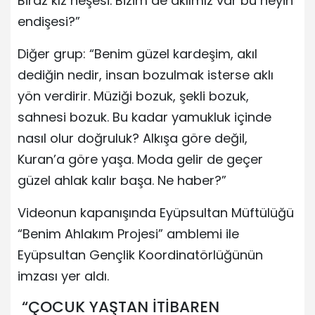
Biraz kız neşesi. Bizim de aklımız var bu neyin
endişesi?”
Diğer grup: “Benim güzel kardeşim, akıl
dediğin nedir, insan bozulmak isterse aklı
yön verdirir. Müziği bozuk, şekli bozuk,
sahnesi bozuk. Bu kadar yamukluk içinde
nasıl olur doğruluk? Alkışa göre değil,
Kuran’a göre yaşa. Moda gelir de geçer
güzel ahlak kalır başa. Ne haber?”
Videonun kapanışında Eyüpsultan Müftülüğü
“Benim Ahlakım Projesi” amblemi ile
Eyüpsultan Gençlik Koordinatörlüğünün
imzası yer aldı.
“ÇOCUK YAŞTAN İTİBAREN