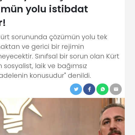
mün yolu istibdat
r!
Kürt sorununda çözümün yolu tek
tan ve gerici bir rejimin
cektir. Sınıfsal bir sorun olan Kürt
osyalist, laik ve bağımsız
adelenin konusudur" denildi.