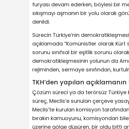
furyası devam ederken, böylesi bir me
sıkışmayı aşmanın bir yolu olarak gör
denildi.
Sürecin Türkiye’nin demokratikleşmesiy
açıklamada “Komünistler olarak Kür
sorunu sınıfsal bir eşitlik sorunu ola
demokratikleşmesinin yolunun da Ame
rejiminden, sermaye sınıfından, kurtul
TKH’den yapılan açıklamanın 
Çözüm süreci ya da terörsüz Türkiye
süreç, Meclis’e sunulan çerçeve yasayl
Meclis’te kurulan komisyon tarafında
bırakın kamuoyunu, komisyondan bile 
üzerine gölge düşüren, bir oldu bitti 