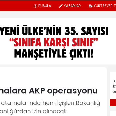
PUSULA
YAZARLAR
YURTSEVER 
İ
ik
amalara AKP operasyonu
p
atamalarında hem İçişleri Bakanlığı
nlığı’ndan izin alınacak.