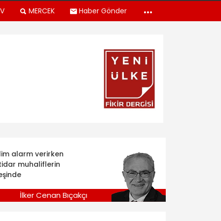
TV
MERCEK
Haber Gönder
klim alarm verirken
tidar muhaliflerin
eşinde
İlker Cenan Bıçakçı