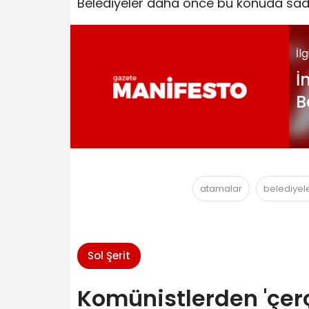
Belediyeler daha önce bu konuda sadec
İl
İ
B
atamalar
belediyel
Sol Şerit
Komünistlerden 'çer