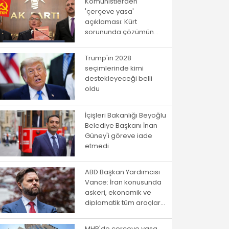
Komünistlerden
'çerçeve yasa'
açıklaması: Kürt
sorununda çözümün
yolu istibdat rejiminden
geçmiyor!
Trump'ın 2028
seçimlerinde kimi
destekleyeceği belli
oldu
İçişleri Bakanlığı Beyoğlu
Belediye Başkanı İnan
Güney'i göreve iade
etmedi
ABD Başkan Yardımcısı
Vance: İran konusunda
askeri, ekonomik ve
diplomatik tüm araçlar
kullanılacak
MHP'de çerçeve yasa