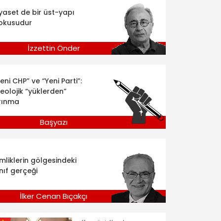
iyaset de bir üst-yapı
okusudur
İzzettin Önder
eni CHP” ve “Yeni Parti”:
deolojik “yüklerden”
rınma
Başyazı
imliklerin gölgesindeki
nıf gerçeği
İlker Cenan Bıçakçı