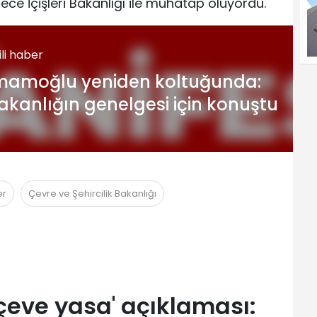
e İçişleri Bakanlığı ile muhatap oluyordu.
gili haber
mamoğlu yeniden koltuğunda:
akanlığın genelgesi için konuştu
er
Çevre ve Şehircilik Bakanlığı
çeve yasa' açıklaması: