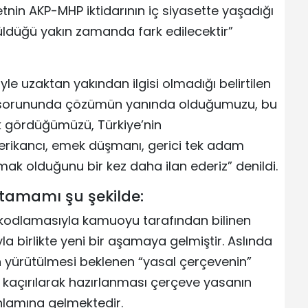
tnin AKP-MHP iktidarının iç siyasette yaşadığı
üldüğü yakın zamanda fark edilecektir”
le uzaktan yakından ilgisi olmadığı belirtilen
t sorununda çözümün yanında olduğumuzu, bu
rak gördüğümüzü, Türkiye’nin
rikancı, emek düşmanı, gerici tek adam
mak olduğunu bir kez daha ilan ederiz” denildi.
tamamı şu şekilde:
 kodlamasıyla kamuoyu tarafından bilinen
a birlikte yeni bir aşamaya gelmiştir. Aslında
n yürütülmesi beklenen “yasal çerçevenin”
kaçırılarak hazırlanması çerçeve yasanın
anlamına gelmektedir.