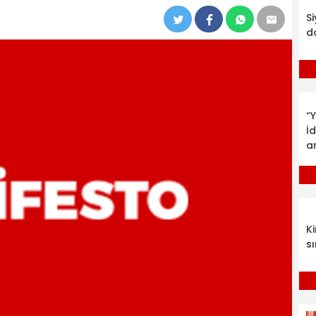
S
d
“Y
İ
a
K
sı