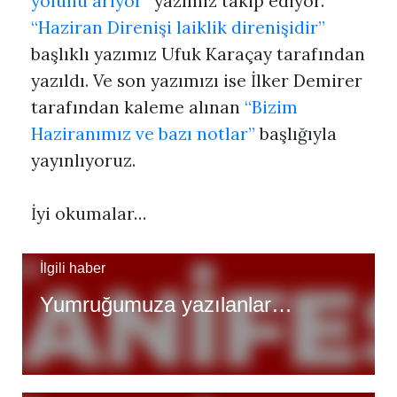
yolunu arıyor”
yazımız takip ediyor.
“Haziran Direnişi laiklik direnişidir”
başlıklı yazımız Ufuk Karaçay tarafından
yazıldı. Ve son yazımızı ise İlker Demirer
tarafından kaleme alınan
“Bizim
Haziranımız ve bazı notlar”
başlığıyla
yayınlıyoruz.
İyi okumalar…
İlgili haber
Yumruğumuza yazılanlar…