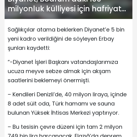
milyonluk külliyesi için hafriyata
başladı
Sağlıkçılar atama beklerken Diyanet’e 5 bin
yeni kadro verildiğini de söyleyen Erbay
şunları kaydetti:
“-Diyanet İşleri Başkanı vatandaşlarımıza
ucuza meyve sebze almak için akşam
saatlerini beklemeyi önermişti.
– Kendileri Denizli’de, 40 milyon liraya, içinde
8 adet süit oda, Türk hamamı ve sauna
bulunan Yüksek İhtisas Merkezi yaptırıyor.
– Bu tesisin çevre düzeni için tam 2 milyon
749 bin lira harcanacak. Elazığ’da deprem