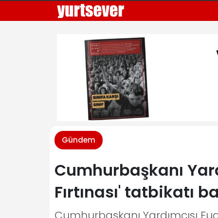
Gündem
Cumhurbaşkanı Yardı
Fırtınası' tatbikatı b
Cumhurbaşkanı Yardımcısı Fuat