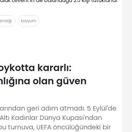
uk Levent’in de bulunduğu 25 kişi tutuklandı.
erneği
kayyum
oykotta kararlı:
nlığına olan güven
rarından geri adım atmadı. 5 Eylül'de
Altı Kadınlar Dünya Kupası'ndan
bu turnuva, UEFA öncülüğündeki bir