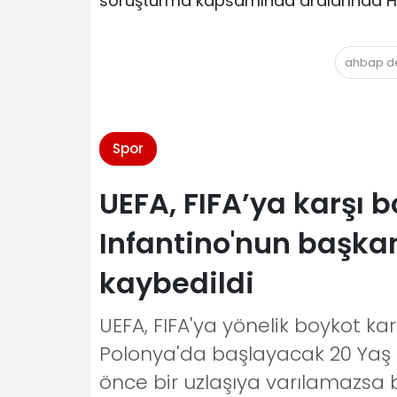
soruşturma kapsamında aralarında Hal
ahbap d
Spor
UEFA, FIFA’ya karşı b
Infantino'nun başka
kaybedildi
UEFA, FIFA'ya yönelik boykot ka
Polonya'da başlayacak 20 Yaş 
önce bir uzlaşıya varılamazsa 