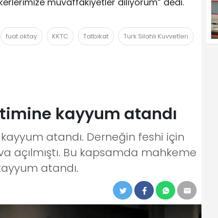
rlerimize muvaffakiyetler diliyorum” dedi.
fuat oktay
KKTC
Tatbikat
Turk Silahlı Kuvvetleri
timine kayyum atandı
kayyum atandı. Derneğin feshi için
ava açılmıştı. Bu kapsamda mahkeme
kayyum atandı.