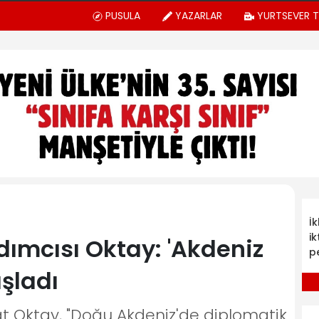
PUSULA
YAZARLAR
YURTSEVER 
İ
ik
mcısı Oktay: 'Akdeniz
p
aşladı
 Oktay, "Doğu Akdeniz'de diplomatik