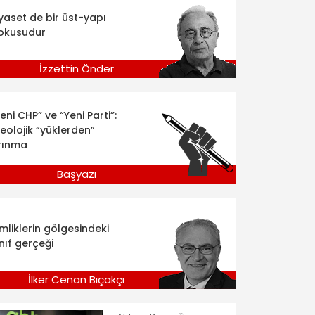
iyaset de bir üst-yapı
okusudur
İzzettin Önder
eni CHP” ve “Yeni Parti”:
deolojik “yüklerden”
rınma
Başyazı
imliklerin gölgesindeki
nıf gerçeği
İlker Cenan Bıçakçı