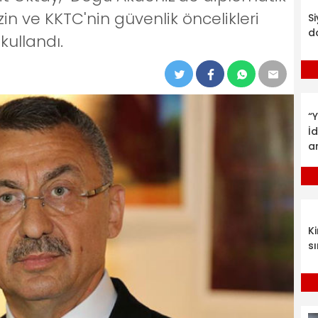
zin ve KKTC'nin güvenlik öncelikleri
S
d
kullandı.
“Y
İ
a
K
sı