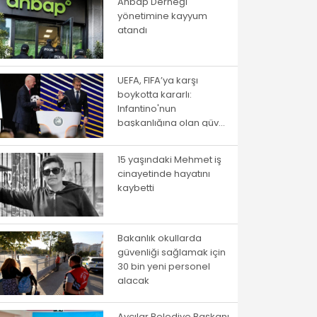
Ahbap Derneği
yönetimine kayyum
atandı
UEFA, FIFA’ya karşı
boykotta kararlı:
Infantino'nun
başkanlığına olan güven
kaybedildi
15 yaşındaki Mehmet iş
cinayetinde hayatını
kaybetti
Bakanlık okullarda
güvenliği sağlamak için
30 bin yeni personel
alacak
Avcılar Belediye Başkanı