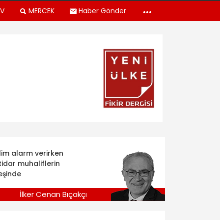
TV
MERCEK
Haber Gönder
klim alarm verirken
tidar muhaliflerin
eşinde
İlker Cenan Bıçakçı