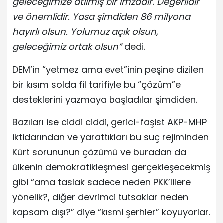
geleceğimize atılmış bir imzadır. Değerlidir
ve önemlidir. Yasa şimdiden 86 milyona
hayırlı olsun. Yolumuz açık olsun,
geleceğimiz ortak olsun”
dedi.
DEM’in “yetmez ama evet”inin peşine dizilen
bir kısım solda fil tarifiyle bu “çözüm”e
desteklerini yazmaya başladılar şimdiden.
Bazıları ise ciddi ciddi, gerici-faşist AKP-MHP
iktidarından ve yarattıkları bu suç rejiminden
Kürt sorununun çözümü ve buradan da
ülkenin demokratikleşmesi gerçekleşecekmiş
gibi “ama taslak sadece neden PKK’lilere
yönelik?, diğer devrimci tutsaklar neden
kapsam dışı?” diye “kısmi şerhler” koyuyorlar.