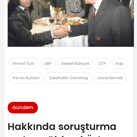
Ahmet Türk
DBP
Devlet Bahçeli
DTP
hdp
Pervin Buldan
Selahattin Demirtaş
sezai temelli
Gündem
Hakkında soruşturma