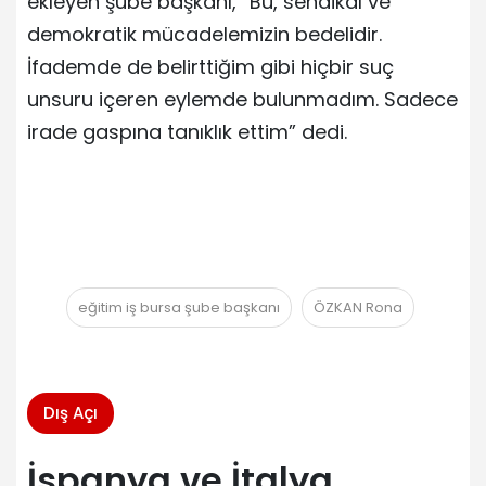
ekleyen şube başkanı, “Bu, sendikal ve
demokratik mücadelemizin bedelidir.
İfademde de belirttiğim gibi hiçbir suç
unsuru içeren eylemde bulunmadım. Sadece
irade gaspına tanıklık ettim” dedi.
eğitim iş bursa şube başkanı
ÖZKAN Rona
Dış Açı
İspanya ve İtalya