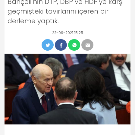
Bahçeli'nin DTP, DBP ve HDP'ye karşı
geçmişteki tavırlarını içeren bir
derleme yaptık.
22-09-2021 15:25