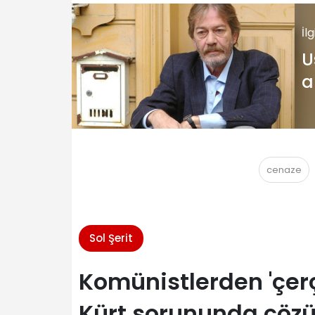
İl
U
a
cenaze
Sol Şerit
Komünistlerden 'çer
Kürt sorununda çözü