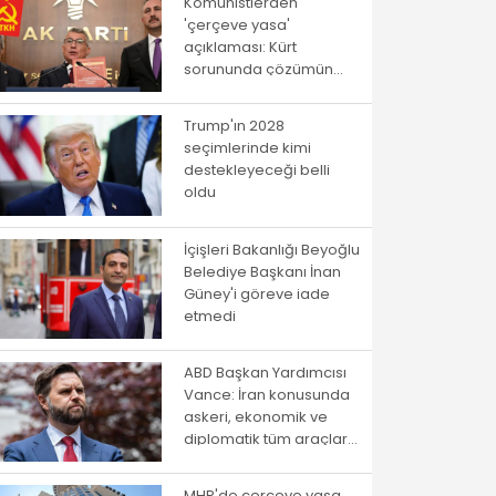
Komünistlerden
'çerçeve yasa'
açıklaması: Kürt
sorununda çözümün
yolu istibdat rejiminden
geçmiyor!
Trump'ın 2028
seçimlerinde kimi
destekleyeceği belli
oldu
İçişleri Bakanlığı Beyoğlu
Belediye Başkanı İnan
Güney'i göreve iade
etmedi
ABD Başkan Yardımcısı
Vance: İran konusunda
askeri, ekonomik ve
diplomatik tüm araçlar
kullanılacak
MHP'de çerçeve yasa