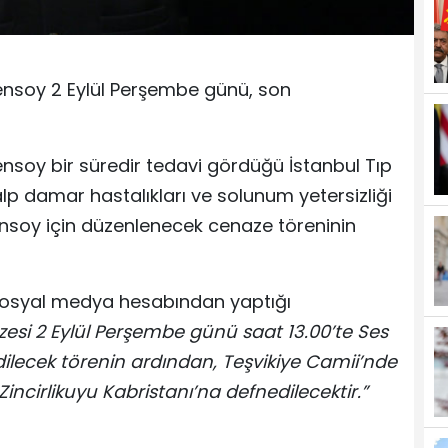
ensoy 2 Eylül Perşembe günü, son
nsoy bir süredir tedavi gördüğü İstanbul Tıp
alp damar hastalıkları ve solunum yetersizliği
ensoy için düzenlenecek cenaze töreninin
 sosyal medya hesabından yaptığı
si 2 Eylül Perşembe günü saat 13.00’te Ses
p edilecek törenin ardından, Teşvikiye Camii’nde
incirlikuyu Kabristanı’na defnedilecektir.”