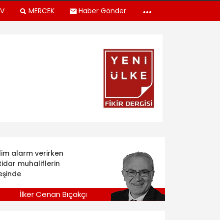
TV
MERCEK
Haber Gönder
klim alarm verirken
tidar muhaliflerin
eşinde
İlker Cenan Bıçakçı