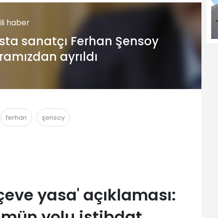
gili haber
sta sanatçı Ferhan Şensoy
ramızdan ayrıldı
ferhan
şensoy
çeve yasa' açıklaması:
mün yolu istibdat