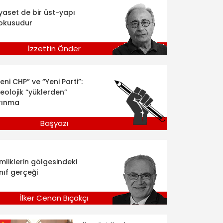
iyaset de bir üst-yapı
okusudur
İzzettin Önder
eni CHP” ve “Yeni Parti”:
deolojik “yüklerden”
rınma
Başyazı
imliklerin gölgesindeki
nıf gerçeği
İlker Cenan Bıçakçı