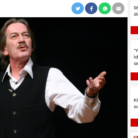
S
d
“Y
İ
a
K
sı