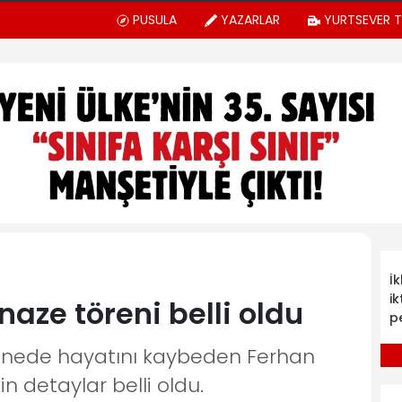
PUSULA
YAZARLAR
YURTSEVER 
İ
ik
aze töreni belli oldu
p
tanede hayatını kaybeden Ferhan
n detaylar belli oldu.