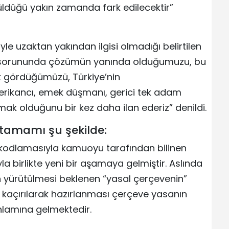
üldüğü yakın zamanda fark edilecektir”
le uzaktan yakından ilgisi olmadığı belirtilen
t sorununda çözümün yanında olduğumuzu, bu
rak gördüğümüzü, Türkiye’nin
rikancı, emek düşmanı, gerici tek adam
mak olduğunu bir kez daha ilan ederiz” denildi.
tamamı şu şekilde:
 kodlamasıyla kamuoyu tarafından bilinen
a birlikte yeni bir aşamaya gelmiştir. Aslında
n yürütülmesi beklenen “yasal çerçevenin”
kaçırılarak hazırlanması çerçeve yasanın
anlamına gelmektedir.